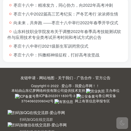
枣庄十八中：精准发力，同心协力，向2022年高考冲刺
枣庄十八中2022届高三艺考纪实：严冬艺考行 浓浓师生情
向未来，共奔跑 ――枣庄十八中举行2022年春季开学仪式
山东科技职业学院发布关于调整2022年春季高考技能测试软
件与应用技术专业类考试开考时间和考试方式的公告
枣庄十八中举行2021级新生军训闭营仪式
枣庄十八中：抖擞精神续征程，打好高考攻坚战
友链申请
-
网站地图
-
关于我们
-
广告合作
-
官方公告
Copyright © 2022 ·
爱山亭 - 我爱山亭网！！
本站由
山东亿梦网络科技有限公司
提供技术支持.
主办单位
鲁ICP备2022011830号-3
鲁公网安备
37040602006042号
网上有害信息举报专区
扫码加QQ在线交流群