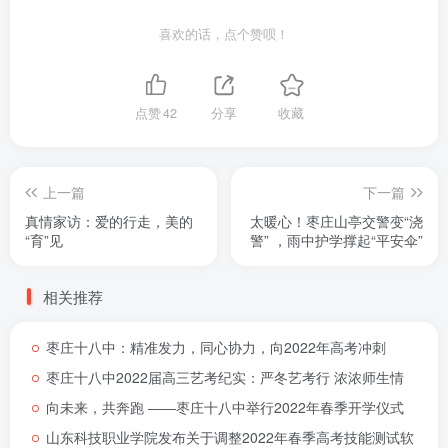
喜欢的话，点个赞呗！
点赞
42
分享
收藏
上一篇
下一篇
真情家访：爱的行走，美的
太暖心！枣庄山亭交警变“浇
“育”见
警” ，雨中护学撑起“平安伞”
相关推荐
枣庄十八中：精准发力，同心协力，向2022年高考冲刺
枣庄十八中2022届高三艺考纪实：严冬艺考行 浓浓师生情
向未来，共奔跑 ――枣庄十八中举行2022年春季开学仪式
山东科技职业学院发布关于调整2022年春季高考技能测试软