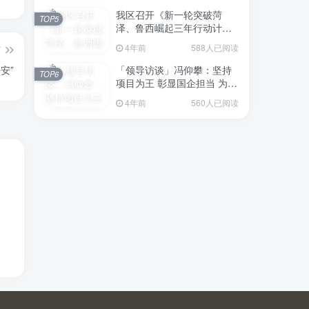
我区召开《新一轮突破菏
TOP5
泽、鲁西崛起三年行动计划
（2023—2025年）》（征求
4年前
588人已阅读
篇
意见稿）政策分析研判会议
「领导访谈」冯仰攀：坚持
安”
TOP6
项目为王 彰显国企担当 为全
区工业经济、招商引资和重
4年前
560人已阅读
点项目建设贡献“交发力量”