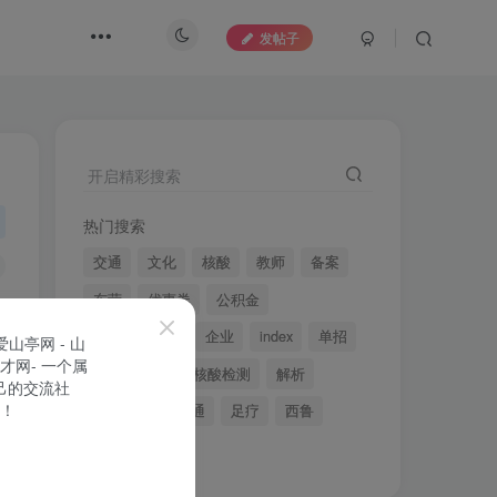
发帖子
开启精彩搜索
热门搜索
交通
文化
核酸
教师
备案
东营
优惠券
公积金
电子科技大学
企业
index
单招
2022年全国
核酸检测
解析
信用
山亭交通
足疗
西鲁
member