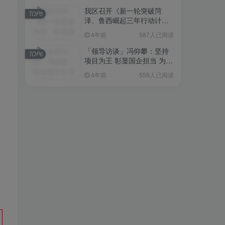
我区召开《新一轮突破菏
TOP5
泽、鲁西崛起三年行动计划
（2023—2025年）》（征求
4年前
587人已阅读
意见稿）政策分析研判会议
「领导访谈」冯仰攀：坚持
TOP6
项目为王 彰显国企担当 为全
区工业经济、招商引资和重
4年前
559人已阅读
点项目建设贡献“交发力量”