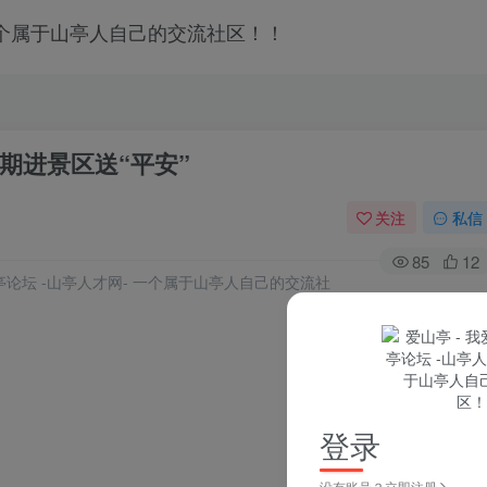
期进景区送“平安”
关注
私信
85
12
登录
没有账号？立即注册