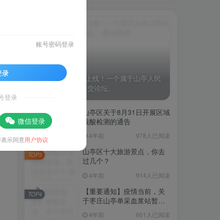
TOP1
账号密码登录
1.9W+人已阅读
登录
“爱山亭网”正式上线！一个属于山亭人民
自己的资讯、社交论坛。
号登录
山亭区关于8月31日开展区域
TOP2
微信登录
核酸检测的通告
4年前
978人已阅读
即表示同意
用户协议
山亭区十大旅游景点，你去
TOP3
过几个？
4年前
914人已阅读
【重要通知】疫情当前，关
TOP4
于枣庄山亭单采血浆站暂停
采浆业务的通告
4年前
601人已阅读