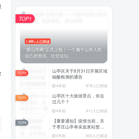
银
TOP1
1.9W+人已阅读
“爱山亭网”正式上线！一个属于山亭人民
自己的资讯、社交论坛。
山亭区关于8月31日开展区域
收
TOP2
核酸检测的通告
4年前
978人已阅读
山亭区十大旅游景点，你去
TOP3
过几个？
4年前
911人已阅读
【重要通知】疫情当前，关
TOP4
于枣庄山亭单采血浆站暂停
采浆业务的通告
4年前
600人已阅读