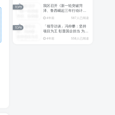
我区召开《新一轮突破菏
TOP5
泽、鲁西崛起三年行动计划
（2023—2025年）》（征求
4年前
587人已阅读
意见稿）政策分析研判会议
「领导访谈」冯仰攀：坚持
TOP6
项目为王 彰显国企担当 为全
区工业经济、招商引资和重
4年前
558人已阅读
点项目建设贡献“交发力量”