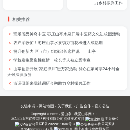
力乡村振兴工作
相关推荐
现场感受神奇中医 枣庄山亭水泉开展中医药文化进校园活动
农户采收忙！枣庄山亭水泉镇万亩花椒进入成熟期
提升创新力 区（市）组织部长这样说——山亭
学校发生聚集性疫情，校长等人被立案审查
山亭创新开展“家庭律师”进万家活动 群众在家可享24小时全
天候法律服务
市调研组来我镇调研金融助力乡村振兴工作
友链申请
-
网站地图
-
关于我们
-
广告合作
-
官方公告
Copyright © 2022 ·
爱山亭 - 我爱山亭网！！
本站由
山东亿梦网络科技有限公司
提供技术支持.
主办单位
鲁ICP备2022011830号-3
鲁公网安备
37040602006042号
网上有害信息举报专区