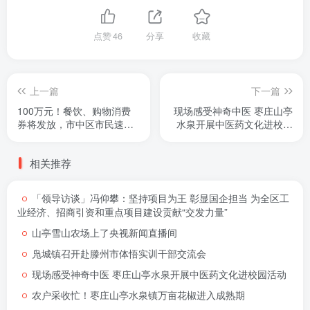
点赞
46
分享
收藏
上一篇
下一篇
100万元！餐饮、购物消费
现场感受神奇中医 枣庄山亭
券将发放，市中区市民速度
水泉开展中医药文化进校园
来领！
活动
相关推荐
「领导访谈」冯仰攀：坚持项目为王 彰显国企担当 为全区工
业经济、招商引资和重点项目建设贡献“交发力量”
山亭雪山农场上了央视新闻直播间
凫城镇召开赴滕州市体悟实训干部交流会
现场感受神奇中医 枣庄山亭水泉开展中医药文化进校园活动
农户采收忙！枣庄山亭水泉镇万亩花椒进入成熟期