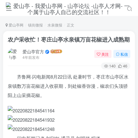
爱山亭网
镇街微报
水泉微报
正文
农户采收忙！枣庄山亭水泉镇万亩花椒进入成熟期
爱山亭官方
关注
私信
4年前发布
140
46
齐鲁网·闪电新闻8月22日讯 处暑时节，枣庄市山亭区水
泉镇数万亩花椒进入收获期，到处椒香弥漫，椒农们头顶骄
阳上山采摘花椒。