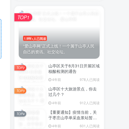
TOP1
1.9W+人已阅读
“爱山亭网”正式上线！一个属于山亭人民
自己的资讯、社交论坛。
山亭区关于8月31日开展区域
TOP2
核酸检测的通告
4年前
978人已阅读
山亭区十大旅游景点，你去
TOP3
过几个？
4年前
912人已阅读
【重要通知】疫情当前，关
TOP4
于枣庄山亭单采血浆站暂停
采浆业务的通告
4年前
601人已阅读