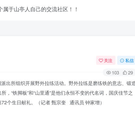
关注
私信
103
29
龙阳派出所组织开展野外拉练活动。野外拉练是磨练铁的意志、锻
所，“铁脚板”和“山里通”是他们永恒不变的代名词，国庆佳节之
72个生日献礼。（
记者 甄宗奎
通讯员 钟家增
）