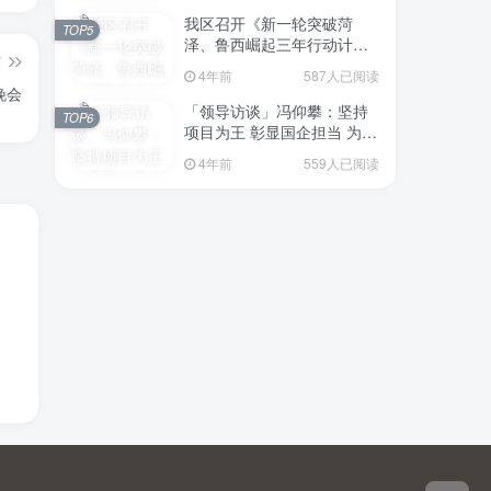
我区召开《新一轮突破菏
TOP5
泽、鲁西崛起三年行动计划
篇
（2023—2025年）》（征求
4年前
587人已阅读
意见稿）政策分析研判会议
晚会
「领导访谈」冯仰攀：坚持
TOP6
项目为王 彰显国企担当 为全
区工业经济、招商引资和重
4年前
559人已阅读
点项目建设贡献“交发力量”