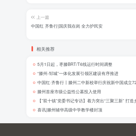
上一篇
中国红 齐鲁行|国庆我在岗 全力护民安
相关推荐
5月1日起，枣滕BRT/T6线运行时间调整
“滕州-邹城”一体化发展引领区建设有序推进
中国红·齐鲁行丨滕州二中新校举行庆祝新中国成立72
滕州首座市级公益性公墓投入使用
【”双十镇”党委书记专访】着力突出“三聚三新” 打
喜讯|滕州辅华高级中学教学楼封顶