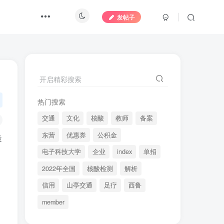
发帖子
开启精彩搜索
热门搜索
交通
文化
核酸
教师
备案
东营
优惠券
公积金
造
电子科技大学
企业
index
单招
2022年全国
核酸检测
解析
信用
山亭交通
足疗
西鲁
member