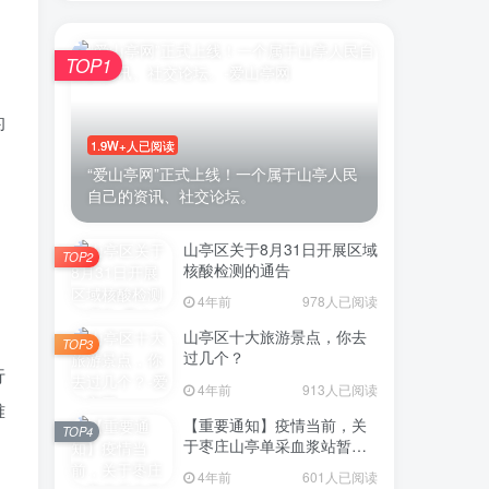
TOP1
的
1.9W+人已阅读
“爱山亭网”正式上线！一个属于山亭人民
自己的资讯、社交论坛。
炉
山亭区关于8月31日开展区域
TOP2
核酸检测的通告
4年前
978人已阅读
山亭区十大旅游景点，你去
TOP3
过几个？
行
4年前
913人已阅读
难
【重要通知】疫情当前，关
TOP4
于枣庄山亭单采血浆站暂停
采浆业务的通告
4年前
601人已阅读