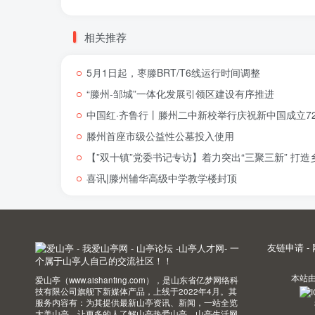
相关推荐
5月1日起，枣滕BRT/T6线运行时间调整
“滕州-邹城”一体化发展引领区建设有序推进
中国红·齐鲁行丨滕州二中新校举行庆祝新中国成立72
滕州首座市级公益性公墓投入使用
【”双十镇”党委书记专访】着力突出“三聚三新” 打
喜讯|滕州辅华高级中学教学楼封顶
友链申请
-
本站
爱山亭（www.aishanting.com），是山东省亿梦网络科
技有限公司旗舰下新媒体产品，上线于2022年4月。其
服务内容有：为其提供最新山亭资讯、新闻，一站全览
大美山亭，让更多的人了解山亭热爱山亭。山亭生活网