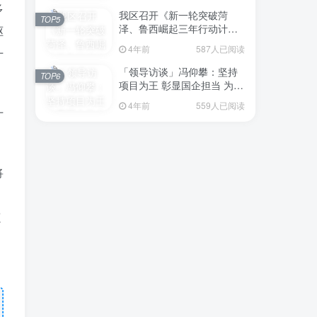
多
我区召开《新一轮突破菏
TOP5
泽、鲁西崛起三年行动计划
驱
（2023—2025年）》（征求
4年前
587人已阅读
十
意见稿）政策分析研判会议
「领导访谈」冯仰攀：坚持
TOP6
项目为王 彰显国企担当 为全
区工业经济、招商引资和重
4年前
559人已阅读
点项目建设贡献“交发力量”
十
将
源