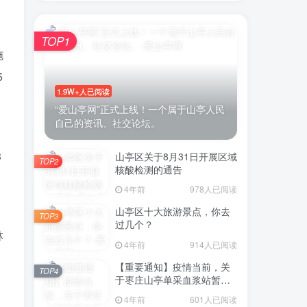
TOP1
施
5
1.9W+人已阅读
“爱山亭网”正式上线！一个属于山亭人民
自己的资讯、社交论坛。
3
山亭区关于8月31日开展区域
TOP2
核酸检测的通告
，
4年前
978人已阅读
山亭区十大旅游景点，你去
TOP3
过几个？
林
4年前
914人已阅读
【重要通知】疫情当前，关
TOP4
于枣庄山亭单采血浆站暂停
、
采浆业务的通告
4年前
601人已阅读