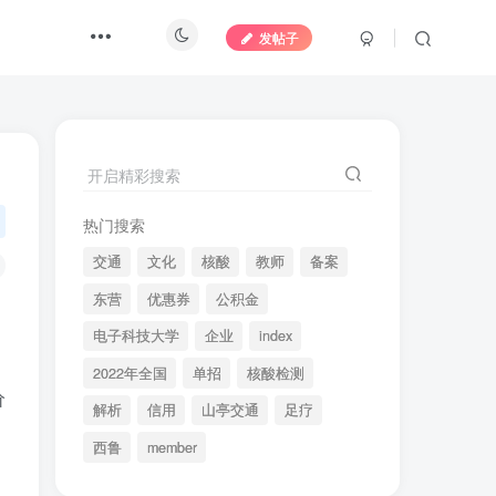
发帖子
开启精彩搜索
热门搜索
交通
文化
核酸
教师
备案
东营
优惠券
公积金
电子科技大学
企业
index
2022年全国
单招
核酸检测
价
解析
信用
山亭交通
足疗
西鲁
member