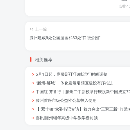
点赞
4
上一篇
滕州建成9处公园游园和33处“口袋公园”
相关推荐
5月1日起，枣滕BRT/T6线运行时间调整
“滕州-邹城”一体化发展引领区建设有序推进
中国红·齐鲁行丨滕州二中新校举行庆祝新中国成立72
滕州首座市级公益性公墓投入使用
【”双十镇”党委书记专访】着力突出“三聚三新” 打
喜讯|滕州辅华高级中学教学楼封顶