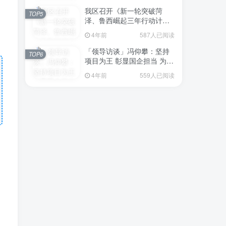
，
我区召开《新一轮突破菏
TOP5
泽、鲁西崛起三年行动计划
（2023—2025年）》（征求
4年前
587人已阅读
意见稿）政策分析研判会议
「领导访谈」冯仰攀：坚持
TOP6
项目为王 彰显国企担当 为全
区工业经济、招商引资和重
4年前
559人已阅读
点项目建设贡献“交发力量”