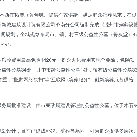
，不断在拓展服务领域、提供有效供给、满足群众殡葬需求，在促
州新城建筑设计院有限公司济南分公司编制完成《滕州市殡葬设
国土空间规划，全域规划布局市、镇、村三级公益性公墓（骨灰堂）4
心4处。
殡葬费用最高免除1420元，群众火化费用实现全免除，免除项
益性公墓34处，其中市级公益性公墓1处，镇村级公益性公墓3
并重，推进“网络祭扫”等“互联网+殡葬服务”，创新殡葬服务供给
服务局批准建设、由市民政局建设管理的公益性公墓，位于木石
规划设计，目前已建成卧碑、壁葬等墓区，可为群众提供多层次