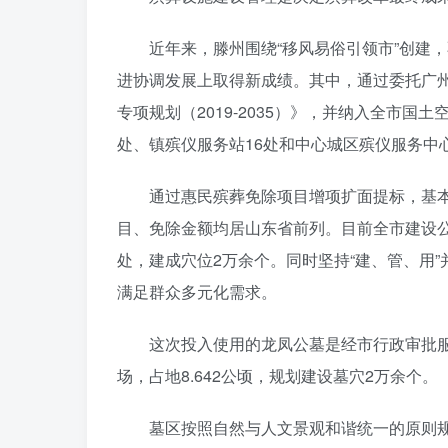
近年来，滕州围绕“移风易俗引领市”创建
进协调发展上取得新成绩。其中，通过委托广
专项规划（2019-2035）》，并纳入全市
处、镇殡仪服务站16处和中心城区殡仪服务中
通过惠民殡葬免除项目增项扩面提标，基本
目、免除金额均居山东省前列。目前全市建设公
处，建成穴位2万余个。同时坚持“建、管、用”
满足群众多元化需求。
这次投入使用的龙凤公墓是经市行政审批
场，占地8.642公顷，规划建设墓穴2万余个。
墓区按照自然与人文景观和谐统一的原则