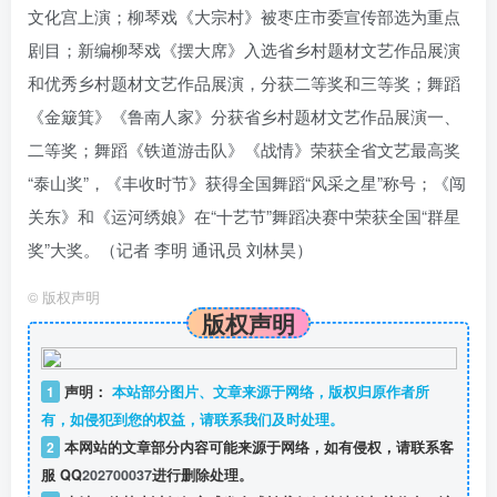
文化宫上演；柳琴戏《大宗村》被枣庄市委宣传部选为重点
剧目；新编柳琴戏《摆大席》入选省乡村题材文艺作品展演
和优秀乡村题材文艺作品展演，分获二等奖和三等奖；舞蹈
《金簸箕》《鲁南人家》分获省乡村题材文艺作品展演一、
二等奖；舞蹈《铁道游击队》《战情》荣获全省文艺最高奖
“泰山奖”，《丰收时节》获得全国舞蹈“风采之星”称号；《闯
关东》和《运河绣娘》在“十艺节”舞蹈决赛中荣获全国“群星
奖”大奖。（记者 李明 通讯员 刘林昊）
©
版权声明
版权声明
1
声明：
本站部分图片、文章来源于网络，版权归原作者所
有，如侵犯到您的权益，请联系我们及时处理。
2
本网站的文章部分内容可能来源于网络，如有侵权，请联系客
服 QQ
202700037
进行删除处理。