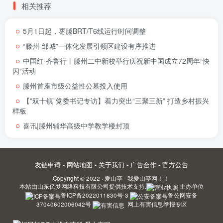
相关推荐
5月1日起，枣滕BRT/T6线运行时间调整
“滕州-邹城”一体化发展引领区建设有序推进
中国红·齐鲁行丨滕州二中新校举行庆祝新中国成立72周年“快
闪”活动
滕州首座市级公益性公墓投入使用
【”双十镇”党委书记专访】着力突出“三聚三新” 打造乡村振兴
样板
喜讯|滕州辅华高级中学教学楼封顶
友链申请
-
网站地图
-
关于我们
-
广告合作
-
官方公告
Copyright © 2022 ·
爱山亭 - 我爱山亭网！！
本站由
山东亿梦网络科技有限公司
提供技术支持.
主办单位
鲁ICP备2022011830号-3
鲁公网安备
37040602006042号
网上有害信息举报专区