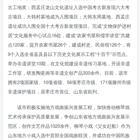
古工地奖；西孟庄龙山文化遗址入选中国考古新发现六大考
古项目，大韩村墓地成为入围项目；大韩东周墓地、西孟庄
遗址成功入围全国十大考古新发现项目。完成“文物保护进村
居”文化服务中心试点16处，建成“农家书屋和儒学讲堂”共建
点120家，提升农家书屋26个，建成村史、民俗馆126个，有
9个入选全省县及县以下历史文化展示工程“十百千”示范点。
举办非遗讲堂10期，在文化馆建设非遗传习基地，开设非遗
工作室，研发陶瓷画等非遗文创产品300余件。目前，该市
拥有2项国家级、10项省级、56项枣庄市级、171项滕州市级
非遗保护项目，居枣庄市首位、山东省前列。
该市积极实施地方戏曲振兴发展工程，加快推动柳琴戏
艺术传承保护高质量发展，争创山东省地方戏曲振兴发展示
范区，创作文艺作品1020余件。柳琴小戏《父女赶船》作为
山东地方小戏入选中宣部全国戏曲联演，并成功在中国民族