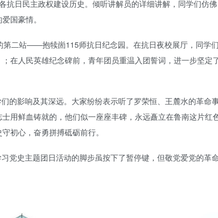
南各抗日民主政权建设历史。倾听讲解员的详细讲解，同学们仿佛
的爱国豪情。
手机号
第二站——抱犊崮115师抗日纪念园。在抗日夜校展厅，同学
记住登录
》；在人民英雄纪念碑前，青年团员重温入团誓词，进一步坚定
社交账
的影响及其深远。大家纷纷表示听了罗荣恒、王麓水的革命
志士用鲜血铸就的，他们似一座座丰碑，永远矗立在鲁南这片红
QQ登录
史守初心，奋勇拼搏砥砺前行。
使用社交账号登录
党史主题团日活动的脚步虽按下了暂停键，但敬党爱党的革