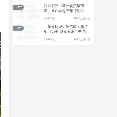
我区召开《新一轮突破菏
TOP5
泽、鲁西崛起三年行动计划
（2023—2025年）》（征求
4年前
588人已阅读
意见稿）政策分析研判会议
「领导访谈」冯仰攀：坚持
TOP6
项目为王 彰显国企担当 为全
区工业经济、招商引资和重
4年前
560人已阅读
点项目建设贡献“交发力量”