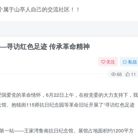
―寻访红色足迹 传承革命精神
关注
私信
68
11
爱党的革命情怀，6月22日上午，在校党委的大力支持下，我
馆、抱犊崮115师抗日纪念园等革命旧址开展了“寻访红色足迹
登录
一站——王家湾鲁南抗日纪念馆。展馆占地面积约1200平方
没有账号？立即注册