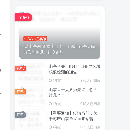
TOP1
们
账号密码登录
了
1.9W+人已阅读
登录
“爱山亭网”正式上线！一个属于山亭人民
自己的资讯、社交论坛。
号登录
事
山亭区关于8月31日开展区域
TOP2
色
微信登录
核酸检测的通告
4年前
978人已阅读
即表示同意
用户协议
山亭区十大旅游景点，你去
TOP3
命
过几个？
4年前
918人已阅读
【重要通知】疫情当前，关
TOP4
于枣庄山亭单采血浆站暂停
采浆业务的通告
4年前
602人已阅读