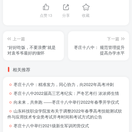
点赞
13
分享
收藏
上一篇
下一篇
“好好吃饭，不要浪费”就是
枣庄十八中： 规范管理提升
对袁爷爷最好的缅怀
提高办学水平
相关推荐
枣庄十八中：精准发力，同心协力，向2022年高考冲刺
枣庄十八中2022届高三艺考纪实：严冬艺考行 浓浓师生情
向未来，共奔跑 ――枣庄十八中举行2022年春季开学仪式
山东科技职业学院发布关于调整2022年春季高考技能测试软
件与应用技术专业类考试开考时间和考试方式的公告
枣庄十八中举行2021级新生军训闭营仪式