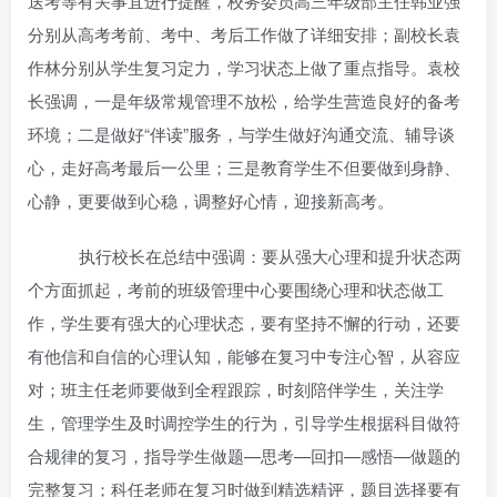
送考等有关事宜进行提醒，校务委员高三年级部主任韩业强
分别从高考考前、考中、考后工作做了详细安排；副校长袁
作林分别从学生复习定力，学习状态上做了重点指导。袁校
长强调，一是年级常规管理不放松，给学生营造良好的备考
环境；二是做好“伴读”服务，与学生做好沟通交流、辅导谈
心，走好高考最后一公里；三是教育学生不但要做到身静、
心静，更要做到心稳，调整好心情，迎接新高考。
执行校长在总结中强调：要从强大心理和提升状态两
个方面抓起，考前的班级管理中心要围绕心理和状态做工
作，学生要有强大的心理状态，要有坚持不懈的行动，还要
有他信和自信的心理认知，能够在复习中专注心智，从容应
对；班主任老师要做到全程跟踪，时刻陪伴学生，关注学
生，管理学生及时调控学生的行为，引导学生根据科目做符
合规律的复习，指导学生做题—思考—回扣—感悟—做题的
完整复习；科任老师在复习时做到精选精评，题目选择要有