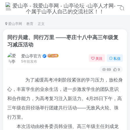
爱山亭网
教育
正文
同行共建、同行万里 ――枣庄十八中高三年级复
习减压活动
爱山亭官方
关注
私信
5年前发布
69
9
为了减缓高考冲刺阶段紧张的学习压力，放松身
心，丰富学生的业余生活，进一步激发学生的团队意识
登录
和合作能力，为高考复习注入新活力。4月25日下午，高
三年级在田径场举行团建共行活动——无敌风火轮、珠
没有账号？立即注册
行万里。
本次活动由校务委员韩业强、高三年级主任刘成龙
手机号