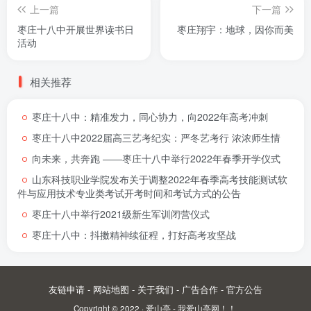
上一篇
下一篇
枣庄十八中开展世界读书日
枣庄翔宇：地球，因你而美
活动
相关推荐
枣庄十八中：精准发力，同心协力，向2022年高考冲刺
枣庄十八中2022届高三艺考纪实：严冬艺考行 浓浓师生情
向未来，共奔跑 ――枣庄十八中举行2022年春季开学仪式
山东科技职业学院发布关于调整2022年春季高考技能测试软
件与应用技术专业类考试开考时间和考试方式的公告
枣庄十八中举行2021级新生军训闭营仪式
枣庄十八中：抖擞精神续征程，打好高考攻坚战
友链申请
-
网站地图
-
关于我们
-
广告合作
-
官方公告
Copyright © 2022 ·
爱山亭 - 我爱山亭网！！