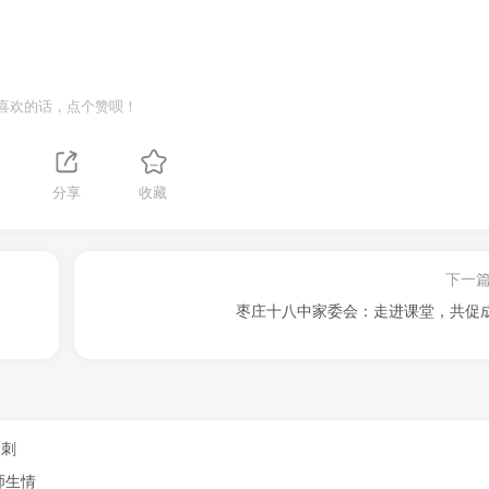
喜欢的话，点个赞呗！
分享
收藏
下一
枣庄十八中家委会：走进课堂，共促
冲刺
师生情