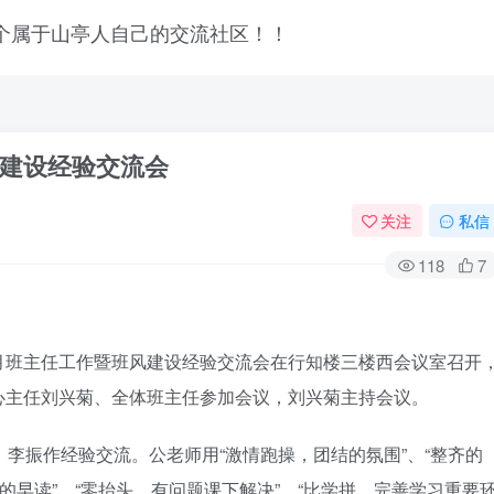
建设经验交流会
关注
私信
118
7
中3月班主任工作暨班风建设经验交流会在行知楼三楼西会议室召开
心主任刘兴菊、全体班主任参加会议，刘兴菊主持会议。
登录
振作经验交流。公老师用“激情跑操，团结的氛围”、“整齐的
的早读”、“零抬头，有问题课下解决”、“比学拼，完善学习重要
没有账号？立即注册