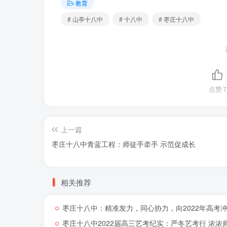
教育
# 山亭十八中
# 十八中
# 枣庄十八中
点赞
7
上一篇
枣庄十八中青蓝工程：师徒手牵手 示范促成长
相关推荐
枣庄十八中：精准发力，同心协力，向2022年高考
枣庄十八中2022届高三艺考纪实：严冬艺考行 浓浓