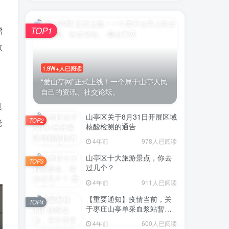
增
TOP1
效
账号密码登录
1.9W+人已阅读
登录
“爱山亭网”正式上线！一个属于山亭人民
自己的资讯、社交论坛。
号登录
具
山亭区关于8月31日开展区域
TOP2
老
微信登录
核酸检测的通告
4年前
978人已阅读
即表示同意
用户协议
山亭区十大旅游景点，你去
TOP3
过几个？
4年前
911人已阅读
【重要通知】疫情当前，关
TOP4
于枣庄山亭单采血浆站暂停
采浆业务的通告
4年前
600人已阅读