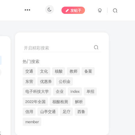
发帖子
开启精彩搜索
热门搜索
交通
文化
核酸
教师
备案
东营
优惠券
公积金
电子科技大学
企业
index
单招
，
2022年全国
核酸检测
解析
信用
山亭交通
足疗
西鲁
member
环