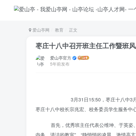
爱山亭网
教育
正文
枣庄十八中召开班主任工作暨班风
爱山亭官方
5年前发布
3月31日15:50，枣庄十八
枣庄十八中校长宗兆宏、校务委员学生服务中
首先，优秀班主任代表公维坤、于英姿、李
内务，清洁的教室”、“静悄悄的凌晨，激情高亢