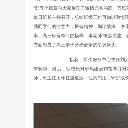
节”五个篇章向大家展现了激情充实的高一五
值日班长主持召开，总结班级工作再加以激情
强同学们的注意力，振奋精神，陶冶情操，净
率。高三应有奋斗的模样，李老师“锻炼意志，奋勇
方面彰显了高三学子分秒必争的昂扬势头。
接着，学生服务中心主任刘兴菊
体安排。最后，宗校长对班风建设作指导并对
师，班主任工作任重道远，让我们用心守护成