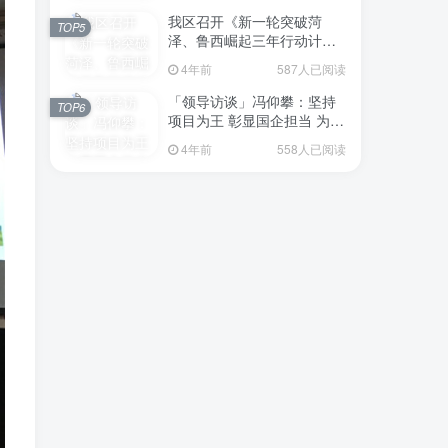
我区召开《新一轮突破菏
TOP5
泽、鲁西崛起三年行动计划
（2023—2025年）》（征求
4年前
587人已阅读
意见稿）政策分析研判会议
「领导访谈」冯仰攀：坚持
TOP6
项目为王 彰显国企担当 为全
区工业经济、招商引资和重
4年前
558人已阅读
点项目建设贡献“交发力量”