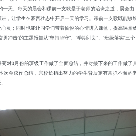
班的一天。每天的晨会和课前一支歌是于老师的治班之道，晨会由
手机号
演讲，让学生在豪言壮志中开启一天的学习。课前一支歌既能够
化心灵；同时也能让同学们带着愉悦的心情进入课堂，提高课堂
记住登录
冲击”的主题报告从“坚持坚守”、“学期计划”、“班级落实”三个
社交账
对3月份的班级工作做了全面总结，并对接下来的工作做了
本次会议作总结，宗校长指出努力的学生背后定有常抓不懈的
QQ登录
长。
使用社交账号登录