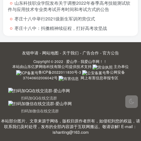
山东科技职业学院发布关于调整2022年春季高考技能测试软
件与应用技术专业类考试开考时间和考试方式的公告
枣庄十八中举行2021级新生军训闭营仪式
枣庄十八中：抖擞精神续征程，打好高考攻坚战
友链申请
-
网站地图
-
关于我们
-
广告合作
-
官方公告
Copyright © 2022 ·
爱山亭 - 我爱山亭网！！
本站由
山东亿梦网络科技有限公司
提供技术支持.
主办单位
鲁ICP备2022011830号-3
鲁公网安备
37040602006042号
网上有害信息举报专区
扫码加QQ在线交流群
扫码加微信在线交流群
本站部分图片、文章来源于网络，版权归原作者所有，如侵犯到您的权益，请
联系我们及时处理，发布的全部内容源于互联网搬运。敬请谅解! E-mail：
ishanting@163.com