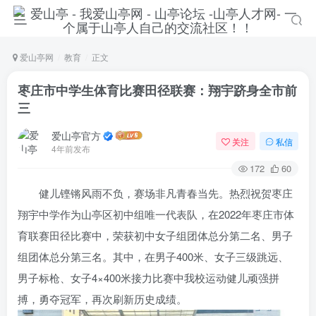
爱山亭网
教育
正文
枣庄市中学生体育比赛田径联赛：翔宇跻身全市前
三
爱山亭官方
关注
私信
4年前发布
172
60
健儿铿锵风雨不负，赛场非凡青春当先。热烈祝贺枣庄
翔宇中学作为山亭区初中组唯一代表队，在2022年枣庄市体
育联赛田径比赛中，荣获初中女子组团体总分第二名、男子
登录
组团体总分第三名。其中，在男子400米、女子三级跳远、
没有账号？立即注册
男子标枪、女子4×400米接力比赛中我校运动健儿顽强拼
搏，勇夺冠军，再次刷新历史成绩。
手机号