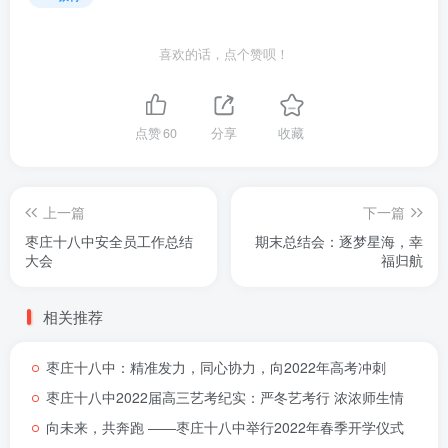
喜欢的话，点个赞呗！
点赞
60
分享
收藏
上一篇
下一篇
枣庄十八中安全员工作总结
期末总结会：逐梦星海，幸
大会
福归航
相关推荐
枣庄十八中：精准发力，同心协力，向2022年高考冲刺
枣庄十八中2022届高三艺考纪实：严冬艺考行 浓浓师生情
向未来，共奔跑 ――枣庄十八中举行2022年春季开学仪式