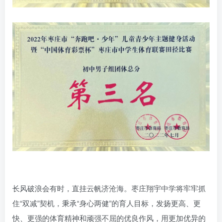
长风破浪会有时，直挂云帆济沧海。枣庄翔宇中学将牢牢抓
住“双减”契机，秉承“身心两健”的育人目标，发扬更高、更
快、更强的体育精神和顽强不屈的优良作风，用更加优异的