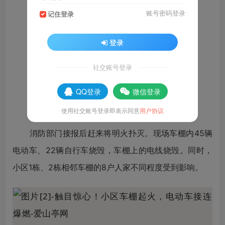
账号密码登录
记住登录
登录
7月9日14时25分
南京市鼓楼区凤凰街道杏林新村小区
社交账号登录
1栋、2栋居民楼东侧车棚发生火情
QQ登录
微信登录
现场浓烟滚滚
使用社交账号登录即表示同意
用户协议
疑似电动车电池接连爆燃
消防部门接报后赶来将明火扑灭。现场车棚内45辆
电动车、22辆自行车烧毁，车棚上的电线烧毁。同时，
小区1栋、2栋相邻车棚的8户人家不同程度受到影响。