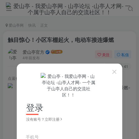
爱山亭网
快讯
正文
触目惊心！小区车棚起火，电动车接连爆燃
爱山亭官方
关注
私信
4年前发布
91
41
点蓝色字关注
“山亭快报”
登录
没有账号？立即注册
手机号