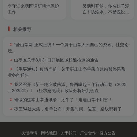
李守江来我区调研耕地保护
暑期刚开始，多名孩子溺
工作
亡！防溺水，不是说说而
已！
相关推荐
“爱山亭网”正式上线！一个属于山亭人民自己的资讯、社交论
坛。
山亭区关于8月31日开展区域核酸检测的通告
【重要通知】疫情当前，关于枣庄山亭单采血浆站暂停采浆
业务的通告
我区召开《新一轮突破菏泽、鲁西崛起三年行动计划（2023
—2025年）》（征求意见稿）政策分析研判会议
谁做的这本山亭通讯录，太牛了！走遍山亭不用愁！
枣庄84处大集，名单公布！开集时间、位置、路线都有了
友链申请
-
网站地图
-
关于我们
-
广告合作
-
官方公告