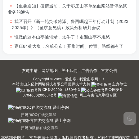
【重要通知】疫情当前，关于枣庄山亭单采血浆站暂停采浆
业务的通告
我区召开《新一轮突破菏泽、鲁西崛起三年行动计划（2023
—2025年）》（征求意见稿）政策分析研判会议
谁做的这本山亭通讯录，太牛了！走遍山亭不用愁！
枣庄84处大集，名单公布！开集时间、位置、路线都有了
友链申请
-
网站地图
-
关于我们
-
广告合作
-
官方公告
Copyright © 2022 ·
爱山亭 - 我爱山亭网！！
本站由
山东亿梦网络科技有限公司
提供技术支持.
主办单位
鲁ICP备2022011830号-3
鲁公网安备
37040602006042号
网上有害信息举报专区
扫码加QQ在线交流群
扫码加微信在线交流群
本站部分图片、文章来源于网络，版权归原作者所有，如侵犯到您的权益，请