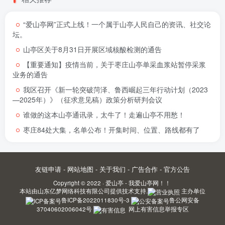
“爱山亭网”正式上线！一个属于山亭人民自己的资讯、社交论
坛。
山亭区关于8月31日开展区域核酸检测的通告
【重要通知】疫情当前，关于枣庄山亭单采血浆站暂停采浆
业务的通告
我区召开《新一轮突破菏泽、鲁西崛起三年行动计划（2023
—2025年）》（征求意见稿）政策分析研判会议
谁做的这本山亭通讯录，太牛了！走遍山亭不用愁！
枣庄84处大集，名单公布！开集时间、位置、路线都有了
友链申请
-
网站地图
-
关于我们
-
广告合作
-
官方公告
Copyright © 2022 ·
爱山亭 - 我爱山亭网！！
本站由
山东亿梦网络科技有限公司
提供技术支持.
主办单位
鲁ICP备2022011830号-3
鲁公网安备
37040602006042号
网上有害信息举报专区