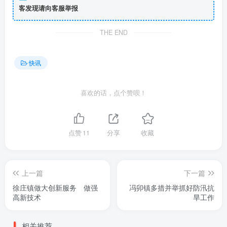
客发现请向客服举报
THE END
快讯
喜欢的话，点个赞呗！
点赞
11
分享
收藏
上一篇
下一篇
徐庄镇做大创新服务 做强
冯卯镇多措并举抓好防汛抗
高新技术
旱工作
相关推荐