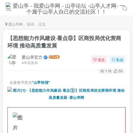
爱山亭网
快讯
正文
【思想能力作风建设·看点⑨】区商投局优化营商
环境 推动高质量发展
爱山亭官方
关注
私信
4年前发布
118
55
点蓝色字关注
“山亭快报”
登录
没有账号？立即注册
手机号