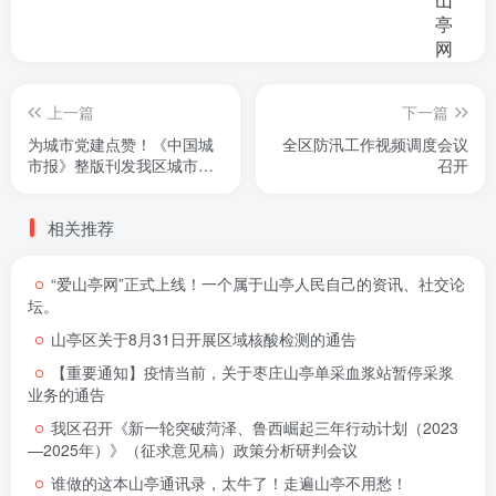
上一篇
下一篇
为城市党建点赞！《中国城
全区防汛工作视频调度会议
市报》整版刊发我区城市党
召开
建工作
相关推荐
“爱山亭网”正式上线！一个属于山亭人民自己的资讯、社交论
坛。
山亭区关于8月31日开展区域核酸检测的通告
【重要通知】疫情当前，关于枣庄山亭单采血浆站暂停采浆
业务的通告
我区召开《新一轮突破菏泽、鲁西崛起三年行动计划（2023
—2025年）》（征求意见稿）政策分析研判会议
谁做的这本山亭通讯录，太牛了！走遍山亭不用愁！