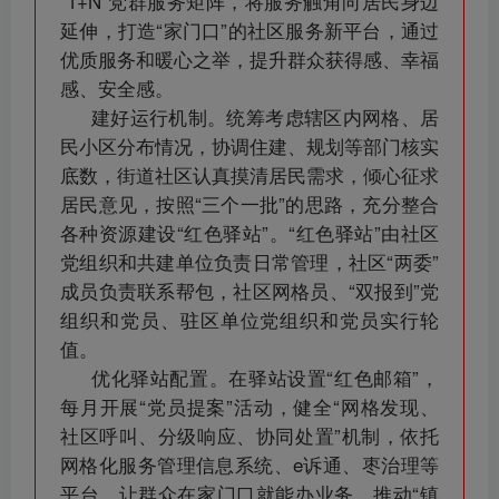
“1+N”党群服务矩阵，将服务触角向居民身边
延伸，打造“家门口”的社区服务新平台，通过
优质服务和暖心之举，提升群众获得感、幸福
感、安全感。
建好运行机制。统筹考虑辖区内网格、居
民小区分布情况，协调住建、规划等部门核实
底数，街道社区认真摸清居民需求，倾心征求
居民意见，按照“三个一批”的思路，充分整合
各种资源建设“红色驿站”。“红色驿站”由社区
党组织和共建单位负责日常管理，社区“两委”
成员负责联系帮包，社区网格员、“双报到”党
组织和党员、驻区单位党组织和党员实行轮
值。
优化驿站配置。在驿站设置“红色邮箱”，
每月开展“党员提案”活动，健全“网格发现、
社区呼叫、分级响应、协同处置”机制，依托
网格化服务管理信息系统、e诉通、枣治理等
平台，让群众在家门口就能办业务，推动“镇