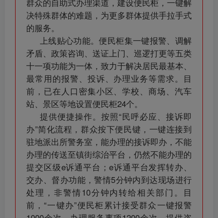
群众的自助式办理渠道，建设便民柜，一键解
决特殊群体的难题，为更多群体提供手拉手式
的服务。
上线贴心功能。便民柜集一键报警、调解
矛盾、政策咨询、送证上门、巡逻打更等五类
十一项功能为一体，致力于解决居民最基本、
最常用的报警、投诉、办理业务等需求。目
前，已在人口密集小区、学校、商场、汽车
站、景区等地设置便民柜24个。
提供便捷操作。按照“民呼必应、接诉即
办”简化流程，群众按下便民键，一键连接到
驻地派出所警务室，能办理的接诉即办，不能
办理的传送至镇街综治平台，仍然不能办理的
提交区级e诉通平台；e诉通平台发挥转办、
交办、督办功能，警情5分钟内到达现场进行
处理，非警情10分钟内转给相关部门。目
前，“一键办”便民柜累计接受群众一键报警
1000余次，办理服务事项1200余次，提供咨