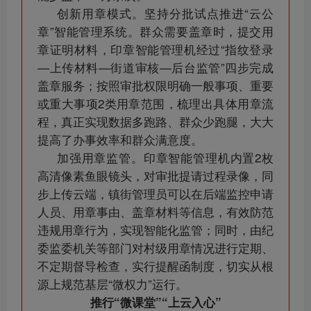
创新用章模式。坚持分批试点推进“云公
章”智能管理系统。群众需要盖章时，提交用
章证明材料，印章智能管理机经过“指纹登录
—上传材料—街道审核—后台监管”四步完成
盖章服务；按照审批权限明确一般事项、重要
或重大事项2类用章范围，梳理出具体用章流
程，真正实现数据多跑路、群众少跑腿，大大
提高了办事效率和群众满意度。
加强用章监管。印章智能管理机内置2枚
高清像素鱼眼镜头，对审批提请过程录像，同
步上传云端，镇街管理员可以在后端监控申请
人员、用章事由、盖章材料等信息，有效防范
违规用章行为，实现智能化监管；同时，由纪
委监委机关等部门对村级用章情况进行定期、
不定期督导检查，实行提醒函制度，切实从根
源上规范基层“微权力”运行。
推行“微课堂”“上云入心”