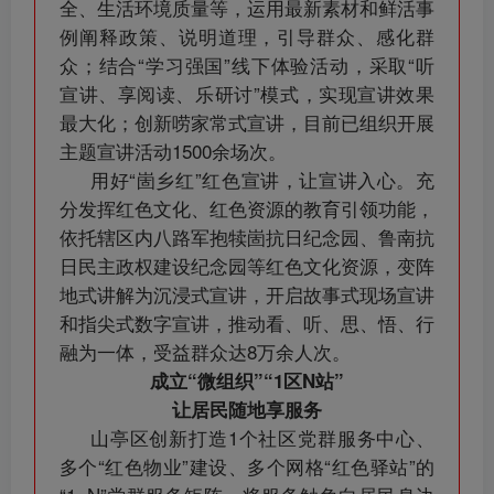
全、生活环境质量等，运用最新素材和鲜活事
例阐释政策、说明道理，引导群众、感化群
众；结合“学习强国”线下体验活动，采取“听
宣讲、享阅读、乐研讨”模式，实现宣讲效果
最大化；创新唠家常式宣讲，目前已组织开展
主题宣讲活动1500余场次。
用好“崮乡红”红色宣讲，让宣讲入心。充
分发挥红色文化、红色资源的教育引领功能，
依托辖区内八路军抱犊崮抗日纪念园、鲁南抗
日民主政权建设纪念园等红色文化资源，变阵
地式讲解为沉浸式宣讲，开启故事式现场宣讲
和指尖式数字宣讲，推动看、听、思、悟、行
融为一体，受益群众达8万余人次。
成立“微组织”“1区N站”
让居民随地享服务
山亭区创新打造1个社区党群服务中心、
多个“红色物业”建设、多个网格“红色驿站”的