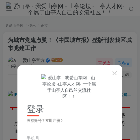
爱山亭网
快讯
正文
为城市党建点赞！《中国城市报》整版刊发我区城
市党建工作
爱山亭官方
关注
私信
4年前发布
186
46
点蓝色字关注
“山亭快报”
登录
7月4日，《中国城市报》（第14版）整
没有账号？立即注册
版刊发《山亭区：创新探索“微改革” 因势
而谋为民生》，点赞我区城市党建工作。
手机号