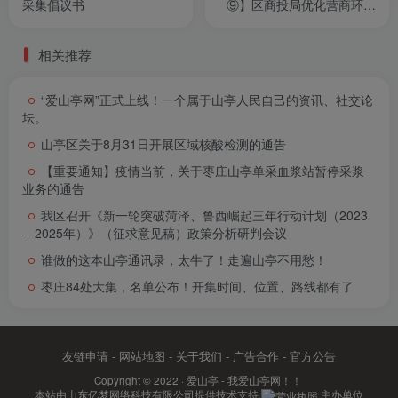
采集倡议书
⑨】区商投局优化营商环境
推动高质量发展
相关推荐
“爱山亭网”正式上线！一个属于山亭人民自己的资讯、社交论
坛。
山亭区关于8月31日开展区域核酸检测的通告
【重要通知】疫情当前，关于枣庄山亭单采血浆站暂停采浆
业务的通告
我区召开《新一轮突破菏泽、鲁西崛起三年行动计划（2023
—2025年）》（征求意见稿）政策分析研判会议
谁做的这本山亭通讯录，太牛了！走遍山亭不用愁！
枣庄84处大集，名单公布！开集时间、位置、路线都有了
友链申请
-
网站地图
-
关于我们
-
广告合作
-
官方公告
Copyright © 2022 ·
爱山亭 - 我爱山亭网！！
本站由
山东亿梦网络科技有限公司
提供技术支持.
主办单位