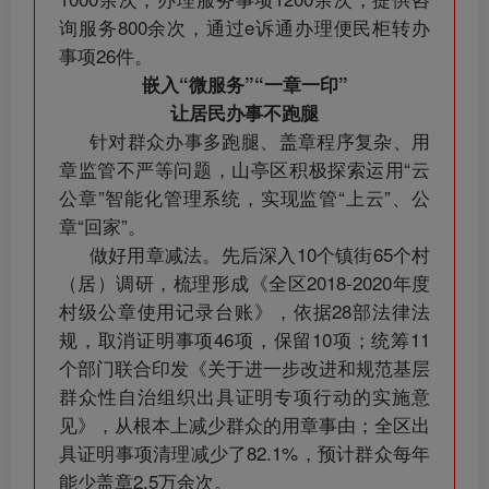
询服务800余次，通过e诉通办理便民柜转办
事项26件。
嵌入“微服务”“一章一印”
让居民办事不跑腿
针对群众办事多跑腿、盖章程序复杂、用
章监管不严等问题，山亭区积极探索运用“云
公章”智能化管理系统，实现监管“上云”、公
章“回家”。
做好用章减法。先后深入10个镇街65个村
（居）调研，梳理形成《全区2018-2020年度
村级公章使用记录台账》，依据28部法律法
规，取消证明事项46项，保留10项；统筹11
个部门联合印发《关于进一步改进和规范基层
群众性自治组织出具证明专项行动的实施意
见》，从根本上减少群众的用章事由；全区出
具证明事项清理减少了82.1%，预计群众每年
能少盖章2.5万余次。