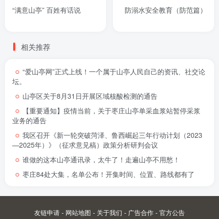
“满意山亭” 百姓有话说
防溺水安全教育（防范篇）
相关推荐
“爱山亭网”正式上线！一个属于山亭人民自己的资讯、社交论
坛。
山亭区关于8月31日开展区域核酸检测的通告
【重要通知】疫情当前，关于枣庄山亭单采血浆站暂停采浆
业务的通告
我区召开《新一轮突破菏泽、鲁西崛起三年行动计划（2023
—2025年）》（征求意见稿）政策分析研判会议
谁做的这本山亭通讯录，太牛了！走遍山亭不用愁！
枣庄84处大集，名单公布！开集时间、位置、路线都有了
友链申请
-
网站地图
-
关于我们
-
广告合作
-
官方公告