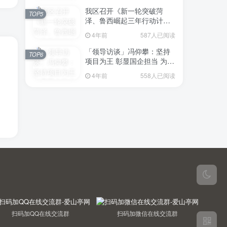
我区召开《新一轮突破菏
TOP5
泽、鲁西崛起三年行动计划
（2023—2025年）》（征求
4年前
587人已阅读
意见稿）政策分析研判会议
「领导访谈」冯仰攀：坚持
TOP6
项目为王 彰显国企担当 为全
区工业经济、招商引资和重
4年前
558人已阅读
点项目建设贡献“交发力量”
扫码加QQ在线交流群
扫码加微信在线交流群