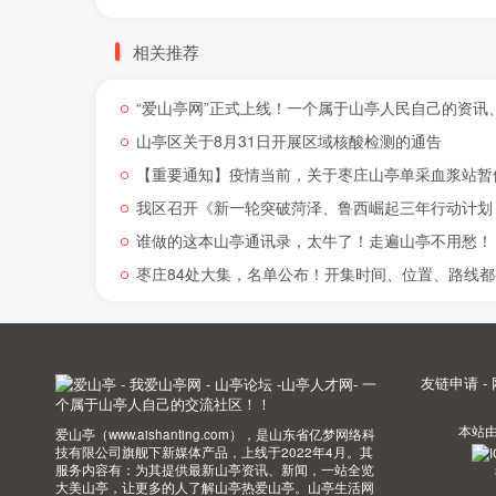
相关推荐
“爱山亭网”正式上线！一个属于山亭人民自己的资讯
山亭区关于8月31日开展区域核酸检测的通告
【重要通知】疫情当前，关于枣庄山亭单采血浆站暂
我区召开《新一轮突破菏泽、鲁西崛起三年行动计划（
谁做的这本山亭通讯录，太牛了！走遍山亭不用愁！
枣庄84处大集，名单公布！开集时间、位置、路线都
友链申请
-
本站
爱山亭（www.aishanting.com），是山东省亿梦网络科
技有限公司旗舰下新媒体产品，上线于2022年4月。其
服务内容有：为其提供最新山亭资讯、新闻，一站全览
大美山亭，让更多的人了解山亭热爱山亭。山亭生活网