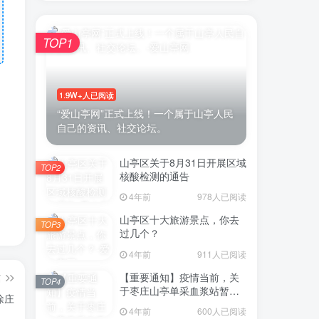
TOP1
1.9W+人已阅读
“爱山亭网”正式上线！一个属于山亭人民
自己的资讯、社交论坛。
山亭区关于8月31日开展区域
TOP2
核酸检测的通告
4年前
978人已阅读
山亭区十大旅游景点，你去
TOP3
过几个？
4年前
911人已阅读
【重要通知】疫情当前，关
篇
TOP4
于枣庄山亭单采血浆站暂停
徐庄
采浆业务的通告
4年前
600人已阅读