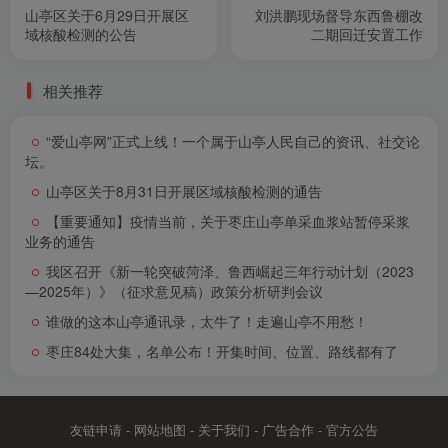
山亭区关于6月29日开展区
刘洪鹏现场督导东西鲁棚改
域核酸检测的公告
二期回迁安置工作
相关推荐
“爱山亭网”正式上线！一个属于山亭人民自己的资讯、社交论
坛。
山亭区关于8月31日开展区域核酸检测的通告
【重要通知】疫情当前，关于枣庄山亭单采血浆站暂停采浆
业务的通告
我区召开《新一轮突破菏泽、鲁西崛起三年行动计划（2023
—2025年）》（征求意见稿）政策分析研判会议
谁做的这本山亭通讯录，太牛了！走遍山亭不用愁！
枣庄84处大集，名单公布！开集时间、位置、路线都有了
友链申请
-
网站地图
-
关于我们
-
广告合作
-
官方公告