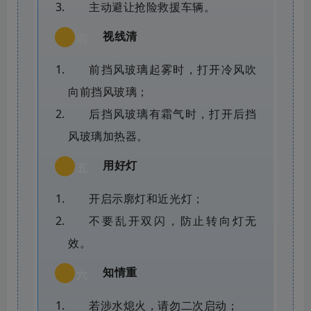
主动避让抢险救援车辆。
视线清
四
前挡风玻璃起雾时，打开冷风吹
向前挡风玻璃；
后挡风玻璃有霜气时，打开后挡
风玻璃加热器。
用好灯
五
开启示廓灯和近光灯；
不要乱开双闪，防止转向灯无
效。
知情重
六
若涉水熄火，请勿二次启动；