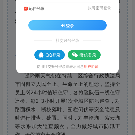
干部闻“汛”而动，按照统一指挥、统一调度的
账号密码登录
记住登录
原则，冲锋在前，有效应对，全力以赴做好防
汛应急工作。
登录
区综合行政执法局
社交账号登录
QQ登录
微信登录
使用社交账号登录即表示同意
用户协议
强降雨天气仍在持续，区综合行政执法局
牢固树立人民至上、生命至上的理念，坚持全
员上岗24小时值班值守，各抢险队伍一线值守
巡检。每2-3小时开展1次全城区防汛巡查，对
路面积水、断枝落叶、围栏倒伏等安全隐患及
时进行排查、处置。同时，对丰泽湖、紫云湖
等水系加大巡查频次，全力做好城市防汛工
作，确保城市安全度汛。