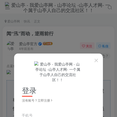
爱山亭网
快讯
正文
闻“汛”而动，逆雨前行
爱山亭官方
关注
私信
4年前发布
83
7
点蓝色字关注
“山亭快报”
登录
近期，我市迎来一次较明显降雨天气过
程。面对此次强降雨，区委区
政府高度重视，
没有账号？立即注册
快速反应，科学调度，各级各部门及广大党员
手机号