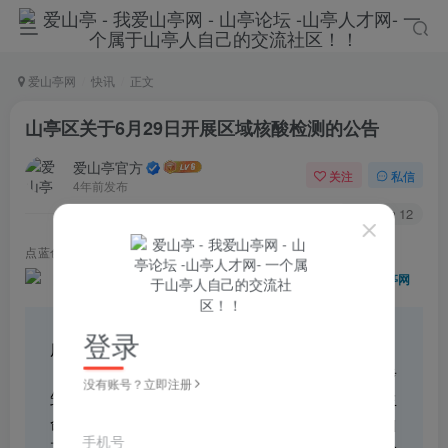
爱山亭网
快讯
正文
山亭区关于6月29日开展区域核酸检测的公告
爱山亭官方
关注
私信
4年前发布
70
12
点蓝色字关注
“山亭快报”
登录
广大居民朋友们：
为巩固当前疫情防控工作成果，进一步
没有账号？立即注册
筑牢疫情防控防线，切实保障人民群众生
命健康安全，根据上级统一部署要求，山
手机号