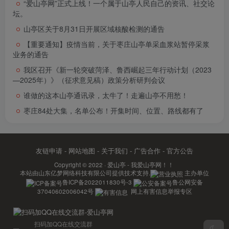
“爱山亭网”正式上线！一个属于山亭人民自己的资讯、社交论
坛。
山亭区关于8月31日开展区域核酸检测的通告
【重要通知】疫情当前，关于枣庄山亭单采血浆站暂停采浆
业务的通告
我区召开《新一轮突破菏泽、鲁西崛起三年行动计划（2023
—2025年）》（征求意见稿）政策分析研判会议
谁做的这本山亭通讯录，太牛了！走遍山亭不用愁！
枣庄84处大集，名单公布！开集时间、位置、路线都有了
友链申请
-
网站地图
-
关于我们
-
广告合作
-
官方公告
Copyright © 2022 ·
爱山亭 - 我爱山亭网！！
本站由
山东亿梦网络科技有限公司
提供技术支持.
主办单位
鲁ICP备2022011830号-3
鲁公网安备
37040602006042号
网上有害信息举报专区
扫码加QQ在线交流群