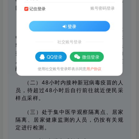
亭区将于6月29日（星期三）开展新一轮
区域核酸检测，现将有关事项公告如下。
账号密码登录
记住登录
一、核酸检测范围
登录
（一）辖区内常住居民和流动人口。其
中，机关企事业单位、学校师生员工与本
社交账号登录
轮区域核酸检测同日进行；“应检尽检”人员
按照原时间和频次进行，当日检测人数纳
QQ登录
微信登录
入本轮区域核酸检测人数统计；隔离点核
使用社交账号登录即表示同意
用户协议
酸检测人数单独统计。
（二）48小时内接种新冠病毒疫苗的人
员，待超过48小时后自行前往就近便民采
样点采样。
（三）处于集中医学观察隔离点、居家
隔离、居家健康监测的人员，仍按有关规
定进行检测。