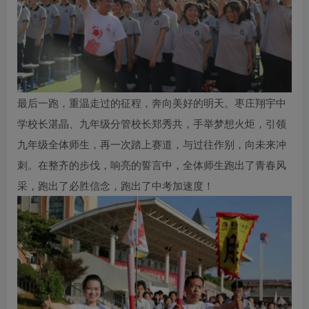
最后一跑，重温走过的征程，奔向美好的明天。枣庄翔宇中
学校长湛晶、九年级分管校长郑秀共，手举梦想火炬，引领
九年级全体师生，再一次踏上赛道，与过往作别，向未来冲
刺。在整齐的步伐，响亮的誓言中，全体师生跑出了青春风
采，跑出了必胜信念，跑出了中考加速度！