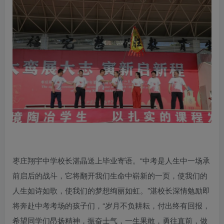
枣庄翔宇中学校长湛晶送上毕业寄语。“中考是人生中一场承
前启后的战斗，它将翻开我们生命中崭新的一页，使我们的
人生如诗如歌，使我们的梦想绚丽如虹。”湛校长深情勉励即
将奔赴中考考场的孩子们，“岁月不负耕耘，付出终有回报，
希望同学们昂扬精神，振奋士气，一生果敢，勇往直前，做