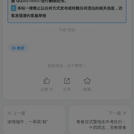
服 QQ
202700037
进行删除处理。
3
本站一律禁止以任何方式发布或转载任何违法的相关信息，访
客发现请向客服举报
THE END
教育
喜欢的话，点个赞呗！
点赞
13
分享
收藏
上一篇
下一篇
浓情端午，一举高“粽”
青春仪式暨地生中考壮行：
十四而志，无悔青春