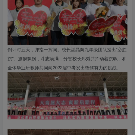
倒计时五天，弹指一挥间。校长湛晶向九年级团队授出“必胜
旗”。旗帜飘飘，斗志满满，分管校长郑秀共挥动着旗帜，和
全体毕业班教师共同向2022届中考发出铿锵有力的挑战。