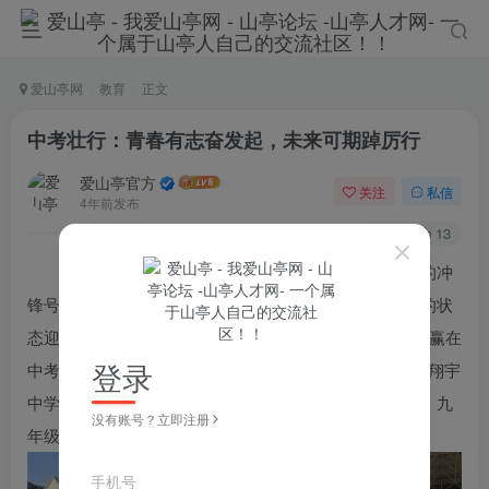
爱山亭网
教育
正文
中考壮行：青春有志奋发起，未来可期踔厉行
爱山亭官方
关注
私信
4年前发布
122
13
在这热情洋溢的六月，在这放飞梦想的季节，中考的冲
锋号已然吹响！为激励九年级学子以饱满的精神、轻松的状
态迎战中考，枣庄翔宇中学于2022年6月6日下午，举行“赢在
登录
中考耀韶华”中考壮行会，为2022届学子助威壮行。枣庄翔宇
中学校长湛晶、党支部书记庄涛，副校长郑秀共、杨平，九
没有账号？立即注册
年级管委会领导、家长代表及全体师生参加了活动。
手机号