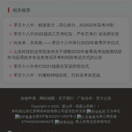
相关推荐
枣庄十八中：精准发力，同心协力，向2022年高考冲刺
枣庄十八中2022届高三艺考纪实：严冬艺考行 浓浓师生情
向未来，共奔跑 ――枣庄十八中举行2022年春季开学仪式
山东科技职业学院发布关于调整2022年春季高考技能测试软
件与应用技术专业类考试开考时间和考试方式的公告
枣庄十八中举行2021级新生军训闭营仪式
枣庄十八中：抖擞精神续征程，打好高考攻坚战
友链申请
-
网站地图
-
关于我们
-
广告合作
-
官方公告
Copyright © 2022 ·
爱山亭 - 我爱山亭网！！
本站由
山东亿梦网络科技有限公司
提供技术支持.
主办单位
鲁ICP备2022011830号-3
鲁公网安备
37040602006042号
网上有害信息举报专区