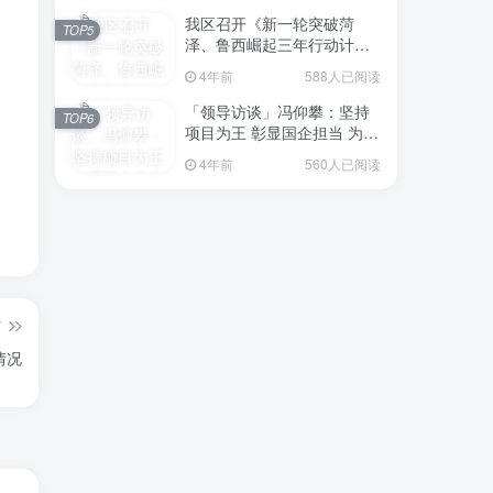
我区召开《新一轮突破菏
TOP5
泽、鲁西崛起三年行动计划
（2023—2025年）》（征求
4年前
588人已阅读
意见稿）政策分析研判会议
「领导访谈」冯仰攀：坚持
TOP6
项目为王 彰显国企担当 为全
区工业经济、招商引资和重
4年前
560人已阅读
点项目建设贡献“交发力量”
篇
情况