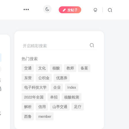
发帖子
开启精彩搜索
热门搜索
交通
文化
核酸
教师
备案
东营
公积金
优惠券
洪
电子科技大学
企业
index
局
2022年全国
单招
核酸检测
解析
信用
山亭交通
足疗
此
西鲁
member