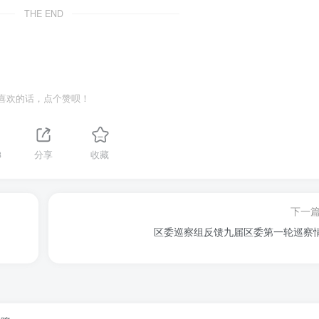
THE END
喜欢的话，点个赞呗！
3
分享
收藏
下一
区委巡察组反馈九届区委第一轮巡察