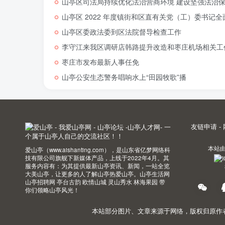
山亭区司法局持续优化法治营商环境 建设坚强法治
山亭区 2022 年度镇街和区直有关党（工）委书
山亭区委政法委到区法院督导检查工作
李守江来我区调研店韩路提升改造和枣庄机场相关工
枣庄市发布最新人事任免
山亭公安生态警务唱响水上“田园牧歌”播
友链申请
-
本站
爱山亭（www.aishanting.com），是山东省亿梦网络科
技有限公司旗舰下新媒体产品，上线于2022年4月。其
服务内容有：为其提供最新山亭资讯、新闻，一站全览
大美山亭，让更多的人了解山亭热爱山亭。山亭生活网
山亭招聘网 亭台古韵 欧情山城 灵山秀水 林海果园 带
你们领略山亭风光！
本站部分图片、文章来源于网络，版权归原作者所有