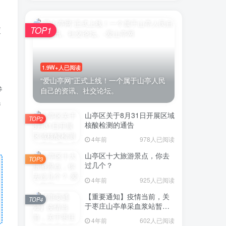
查
TOP1
1.9W+人已阅读
“爱山亭网”正式上线！一个属于山亭人民
参
自己的资讯、社交论坛。
秀
山亭区关于8月31日开展区域
TOP2
核酸检测的通告
4年前
978人已阅读
山亭区十大旅游景点，你去
TOP3
过几个？
4年前
925人已阅读
【重要通知】疫情当前，关
TOP4
于枣庄山亭单采血浆站暂停
采浆业务的通告
4年前
602人已阅读