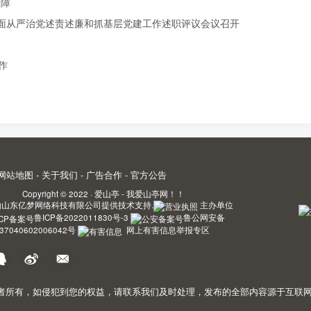
保障
记全面从严治党述责述廉和抓基层党建工作述职评议会议召开
作
网站地图
-
关于我们
-
广告合作
-
官方公告
Copyright © 2022 ·
爱山亭 - 我爱山亭网！！
由
山东亿梦网络科技有限公司
提供技术支持.
主办单位
鲁ICP备2022011830号-3
鲁公网安备
37040602006042号
网上有害信息举报专区
，如侵犯到您的权益，请联系我们及时处理，发布的全部内容源于互联网搬运。敬请谅解! 