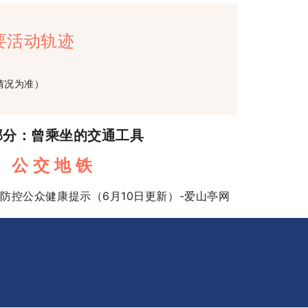
要活动轨迹
情况为准）
部分：曾乘坐的交通工具
公 交 地 铁
站