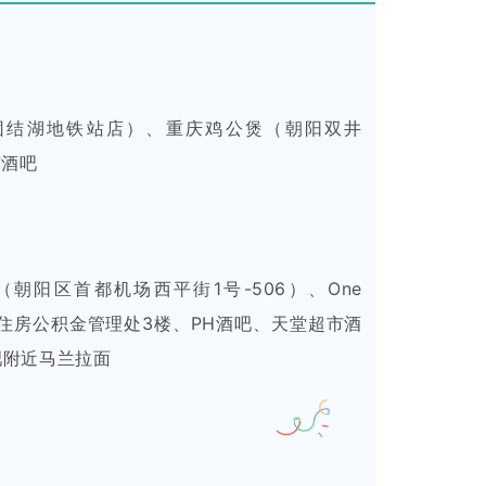
团结湖地铁站店）、重庆鸡公煲（朝阳双井
市酒吧
朝阳区首都机场西平街1号-506）、One
银行住房公积金管理处3楼、PH酒吧、天堂超市酒
吧附近马兰拉面