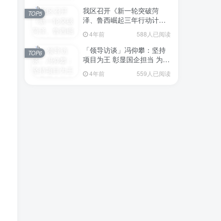
我区召开《新一轮突破菏
TOP5
泽、鲁西崛起三年行动计划
（2023—2025年）》（征求
4年前
588人已阅读
意见稿）政策分析研判会议
「领导访谈」冯仰攀：坚持
TOP6
项目为王 彰显国企担当 为全
区工业经济、招商引资和重
4年前
559人已阅读
点项目建设贡献“交发力量”