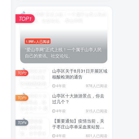
TOP1
账号密码登录
1.9W+人已阅读
登录
“爱山亭网”正式上线！一个属于山亭人民
自己的资讯、社交论坛。
号登录
山亭区关于8月31日开展区域
TOP2
微信登录
核酸检测的通告
4年前
978人已阅读
即表示同意
用户协议
山亭区十大旅游景点，你去
TOP3
过几个？
4年前
915人已阅读
【重要通知】疫情当前，关
TOP4
于枣庄山亭单采血浆站暂停
采浆业务的通告
4年前
601人已阅读