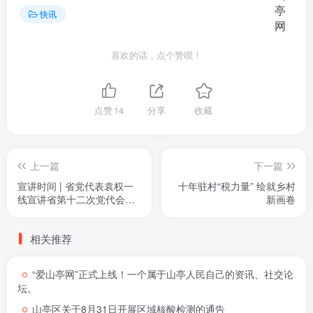
快讯
喜欢的话，点个赞呗！
点赞
14
分享
收藏
上一篇
下一篇
宣讲时间 | 省党代表袁权一
十年驻村“税力量” 绘就乡村
线宣讲省第十二次党代会精
新画卷
神
相关推荐
“爱山亭网”正式上线！一个属于山亭人民自己的资讯、社交论
坛。
山亭区关于8月31日开展区域核酸检测的通告