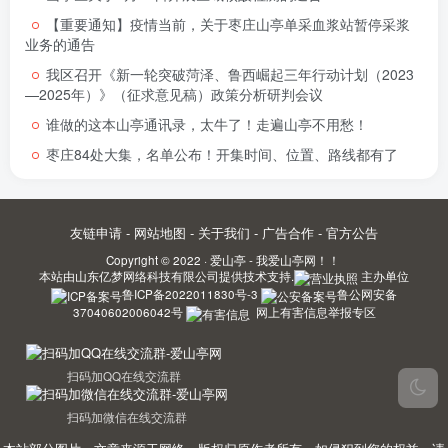
【重要通知】疫情当前，关于枣庄山亭单采血浆站暂停采浆
业务的通告
我区召开《新一轮突破菏泽、鲁西崛起三年行动计划（2023
—2025年）》（征求意见稿）政策分析研判会议
谁做的这本山亭通讯录，太牛了！走遍山亭不用愁！
枣庄84处大集，名单公布！开集时间、位置、路线都有了
友链申请
-
网站地图
-
关于我们
-
广告合作
-
官方公告
Copyright © 2022 ·
爱山亭 - 我爱山亭网！！
本站由
山东亿梦网络科技有限公司
提供技术支持.
主办单位
鲁ICP备2022011830号-3
鲁公网安备
37040602006042号
网上有害信息举报专区
扫码加QQ在线交流群
扫码加微信在线交流群