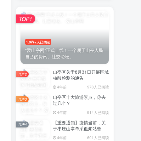
TOP1
账号密码登录
1.9W+人已阅读
登录
“爱山亭网”正式上线！一个属于山亭人民
自己的资讯、社交论坛。
号登录
山亭区关于8月31日开展区域
TOP2
微信登录
核酸检测的通告
4年前
978人已阅读
即表示同意
用户协议
山亭区十大旅游景点，你去
TOP3
过几个？
4年前
914人已阅读
【重要通知】疫情当前，关
TOP4
于枣庄山亭单采血浆站暂停
采浆业务的通告
4年前
601人已阅读