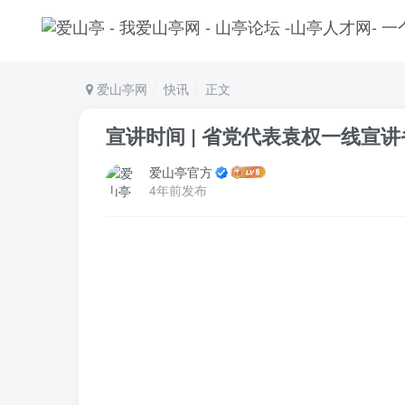
爱山亭网
快讯
正文
宣讲时间 | 省党代表袁权一线宣
爱山亭官方
4年前发布