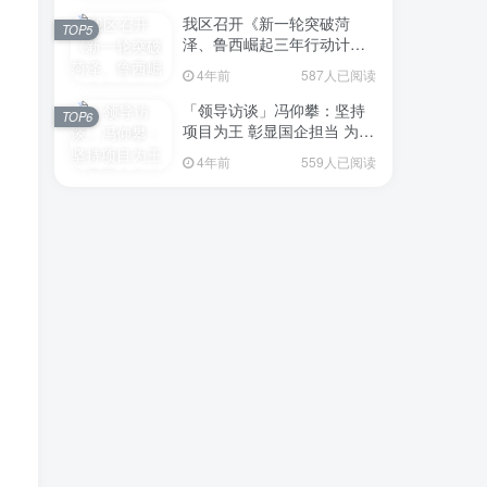
我区召开《新一轮突破菏
TOP5
泽、鲁西崛起三年行动计划
（2023—2025年）》（征求
4年前
587人已阅读
意见稿）政策分析研判会议
「领导访谈」冯仰攀：坚持
TOP6
项目为王 彰显国企担当 为全
区工业经济、招商引资和重
4年前
559人已阅读
点项目建设贡献“交发力量”