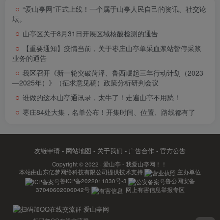
“爱山亭网”正式上线！一个属于山亭人民自己的资讯、社交论
坛。
山亭区关于8月31日开展区域核酸检测的通告
【重要通知】疫情当前，关于枣庄山亭单采血浆站暂停采浆
业务的通告
我区召开《新一轮突破菏泽、鲁西崛起三年行动计划（2023
—2025年）》（征求意见稿）政策分析研判会议
谁做的这本山亭通讯录，太牛了！走遍山亭不用愁！
枣庄84处大集，名单公布！开集时间、位置、路线都有了
友链申请
-
网站地图
-
关于我们
-
广告合作
-
官方公告
Copyright © 2022 ·
爱山亭 - 我爱山亭网！！
本站由
山东亿梦网络科技有限公司
提供技术支持.
主办单位
鲁ICP备2022011830号-3
鲁公网安备
37040602006042号
网上有害信息举报专区