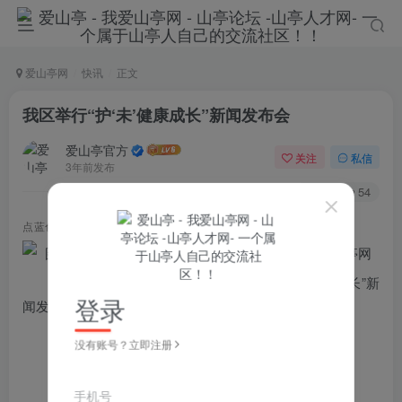
爱山亭网
快讯
正文
我区举行“护‘未’健康成长”新闻发布会
爱山亭官方
关注
私信
3年前发布
123
54
点蓝色字关注
“山亭快报”
4月19日,区人民政府新闻办公室举行“护‘未’健康成长”新
登录
闻发布会并回答记者提问。
发布人
没有账号？立即注册
赵 毅 区民政局党组书记、局长
孙忠刿 区民政局党组成员
手机号
魏 梅 区检察院党组成员、检查委员会专职委员