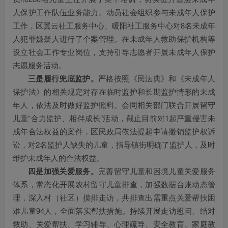
人保护工作队伍业务能力。动员社会组织参与未成年人保护
工作，区翼云社工服务中心、暖阳社工服务中心对8名未成年
人犯罪嫌疑人进行了个案管理。在未成年人救助保护机构等
设立社会工作专业岗位，支持引导志愿者开展未成年人保护
志愿服务活动。
三是履行兜底监护。
严格按照《民法典》和《未成年人
保护法》的相关规定对存在临时监护和长期监护情形的未成
年人，依法及时做好监护照料。会同相关部门联合开展留守
儿童“合力监护、相伴成长”活动，截止目前对1起严重侵害未
成年合法权益的案件，区民政局依法提起申请撤销监护权诉
讼，对2名监护人缺失的儿童，指导镇街明确了监护人，及时
维护未成年人的合法权益。
四是加强关爱服务。
完善留守儿童和困境儿童关爱服务
体系，常态化开展农村留守儿童排查，加强数据台账动态管
理，深入村（社区）摸排走访，共排查出需重点关爱帮扶困
难儿童94人，全面落实帮扶措施。持续开展走访慰问、结对
救助、关爱帮扶、学习辅导、心理疏导、安全教育、家庭教