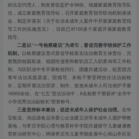
的法定代理人，制发督促监护令56份。组建家庭教育指导队
伍，成立家庭教育指导站，召开家庭教育指导联动机制座谈
会，制定并落实《关于在涉未成年人案件中开展家庭教育指
导工作的实施意见》，目前已对100多个家庭开展家庭教育
指导。
二是以“一号检察建议”为牵引，督促完善学校保护工作
机制。
以检察建议形式督促学校落实法治教育主体责任，完
善预防校园欺凌、校园性侵害和教职员工入职查询等工作机
制。与区职业中专开展检校同行、团建共建活动，拓宽团员
青年法治实践渠道。院领导、未检干警受聘担任法治副校
长，定期开展法治宣讲，制作、发放未成年人司法保护手册
16000余份。在“七五”普法活动中，6名检察干警获评“全市中
小学优秀法治副校长”荣誉称号。
三是坚持标本兼治，促进未成年人保护社会治理。
在华
宝牧业、润品源食品等爱心企业建立涉罪未成年人观护帮教
基地，与枣庄学院心理与教育科学学院共建留守儿童健康教
育矫治研究中心，聘请枣庄市儿童早期发展中心和山亭区至