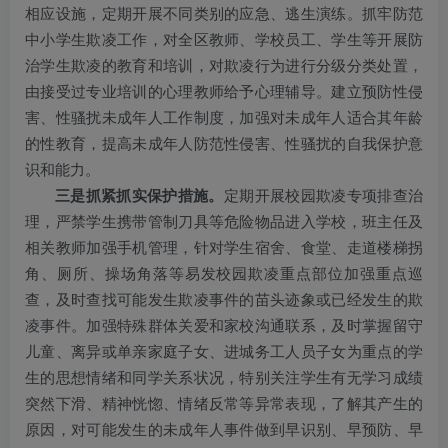
相应设施，定期开展不同类别的应急、逃生演练。抓牢防范
中小学生欺凌工作，对全区教师、学校员工、学生等开展防
治学生欺凌的教育和培训，对欺凌行为进行分级分类处置，
由接受过专业培训的心理教师给予心理辅导。建立预防性侵
害、性骚扰未成年人工作制度，加强对未成年人适合其年龄
的性教育，提高未成年人防范性侵害、性骚扰的自我保护意
识和能力。
三是抓紧抓实保护措施。
定期开展校园欺凌专项排查治
理，严禁学生携带管制刀具等危险物品进入学校，班主任及
相关教师加强手机管理，针对学生宿舍、食堂、走道楼梯拐
角、厕所、操场角落等易发校园欺凌重点部位加强重点巡
查，及时查找可能发生欺凌事件的苗头迹象或已经发生的欺
凌事件。加强特殊群体关爱和家校沟通联系，及时掌握留守
儿童、离异或单亲家庭子女、进城务工人员子女为重点的学
生的思想情绪和同学关系状况，特别关注学生有无学习成绩
突然下滑、精神恍惚、情绪反常等异常表现，了解其产生的
原因，对可能发生的未成年人事件做到早识别、早预防、早