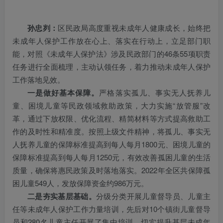
孙忠刿：
区民政局高度重视未成年人健康成长，始终把
未成年人保护工作放在心上、落实在行动上，立足部门职
能，对照《未成年人保护法》涉及民政部门的46条55项职责
任务进行全面梳理，主动认领任务，着力推动未成年人保护
工作落地见效。
一是做好基本保障。
严格落实孤儿、事实无人抚养儿
童、困境儿童等民政领域救助政策，大力实施“放管服”改
革，通过下放权限、优化流程、精简材料等方式提高救助工
作的及时性和精准度。按照上级文件精神，将孤儿、事实无
人抚养儿童的保障标准提高到每人每月1800元、困境儿童的
保障标准提高到每人每月1250元，有效改善孤困儿童的生活
质量，确保将惠民政策及时落地落实。2022年全区共保障孤
困儿童549人，发放保障资金约986万元。
二是夯实基层基础。
分级分类开展儿童督导员、儿童主
任等未成年人保护工作力量培训，先后对10个镇街儿童督导
员和280名儿童主任开展了集中培训，切实提升基层未成年