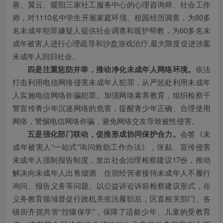
善、翼云、暖阳三家社工服务中心的心理咨询师、社会工作
师，对1110名中学生开展家庭环境、校园经历调查，为80多
名未成年犯罪嫌疑人提供社会调查和观护帮教，为60多名未
成年被害人进行心理疏导和沙盘游戏治疗,最大限度促进涉案
未成年人回归社会。
四是注重惩防并举，推动净化未成年人网络环境。
依法
打击利用电信网络侵害未成年人犯罪，从严惩处利用未成年
人实施电信网络诈骗犯罪。加强网络素养教育，组织检察干
警宣传青少年沉迷网络的危害，提醒青少年正确、合理使用
网络，警惕电信网络诈骗，避免网络交友导致被性侵害。
五是强化部门联动，促推形成协同保护合力。
会签《未
成年被害人“一站式”询问救助工作办法》，张贴、宣传侵害
未成年人强制报告制度，发出社会治理检察建议17份，推动
解决向未成年人出售烟酒、住宿经营者接待未成年人不履行
询问、报告义务等问题。以公益诉讼诉前检察建议形式，在
义务教育领域督促行政机关依法履职后，区直相关部门、各
镇街齐抓共管“控辍保学”，保障了适龄少年、儿童的受教育