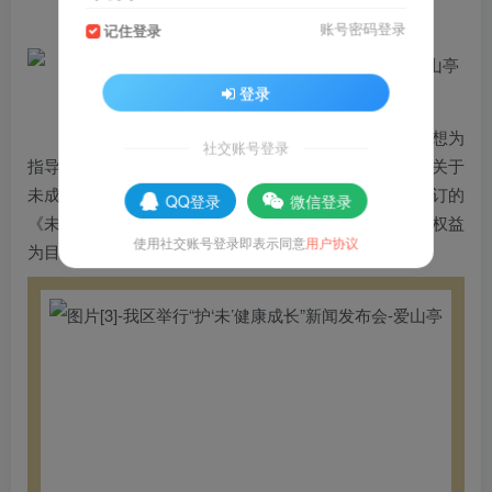
许来枫 区教体局党组成员、副局长
账号密码登录
记住登录
登录
我区始终坚持以习近平新时代中国特色社会主义思想为
社交账号登录
指导，深入贯彻落实党中央、国务院和省、市党委政府关于
未成年人保护工作的各项决策部署，全面贯彻落实新修订的
QQ登录
微信登录
《未成年人保护法》等法律法规，以维护未成年人合法权益
使用社交账号登录即表示同意
用户协议
为目标，不断完善机制，压实责任。