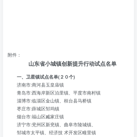
附件：
山东省小城镇创新提升行动试点名单
一、卫星镇试点名单(２０个)
济南市:商河县玉皇庙镇
青岛市:西海岸新区泊里镇、平度市南村镇
淄博市:临淄区金山镇、桓台县马桥镇
枣庄市:薛城区邹坞镇
烟台市:福山区臧家庄镇
济宁市:兖州区新兖镇、曲阜市陵城镇、
邹城市太平镇、经济技 术开发区疃
里镇