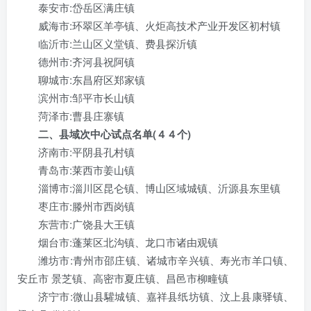
泰安市:岱岳区满庄镇
威海市:环翠区羊亭镇、火炬高技术产业开发区初村镇
临沂市:兰山区义堂镇、费县探沂镇
德州市:齐河县祝阿镇
聊城市:东昌府区郑家镇
滨州市:邹平市长山镇
菏泽市:曹县庄寨镇
二、县域次中心
试点
名单(
４４个
)
济南市:平阴县孔村镇
青岛市:莱西市姜山镇
淄博市:淄川区昆仑镇、博山区域城镇、沂源县东里镇
枣庄市:滕州市西岗镇
东营市:广饶县大王镇
烟台市:蓬莱区北沟镇、龙口市诸由观镇
潍坊市:青州市邵庄镇、诸城市辛兴镇、寿光市羊口镇、
安丘市 景芝镇、高密市夏庄镇、昌邑市柳疃镇
济宁市:微山县驩城镇、嘉祥县纸坊镇、汶上县康驿镇、