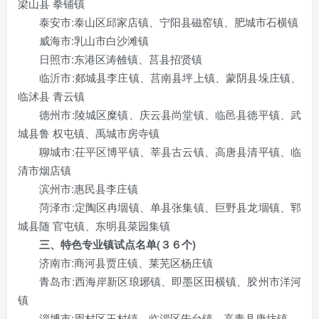
梁山县 拳铺镇
泰安市:泰山区邱家店镇、宁阳县磁窑镇、肥城市石横镇
威海市:乳山市白沙滩镇
日照市:东港区涛雒镇、莒县招贤镇
临沂市:郯城县李庄镇、莒南县坪上镇、蒙阴县垛庄镇、
临沭县 青云镇
德州市:陵城区糜镇、庆云县尚堂镇、临邑县德平镇、武
城县鲁 权屯镇、禹城市房寺镇
聊城市:茌平区博平镇、莘县古云镇、高唐县清平镇、临
清市烟店镇
滨州市:惠民县李庄镇
菏泽市:定陶区冉堌镇、单县张集镇、巨野县龙堌镇、郓
城县随 官屯镇、东明县菜园集镇
三、特色专业镇试点名单(３６个)
济南市:商河县贾庄镇、莱芜区杨庄镇
青岛市:西海岸新区琅琊镇、即墨区田横镇、胶州市洋河
镇
淄博市:周村区王村镇、临淄区朱台镇、高青县唐坊镇