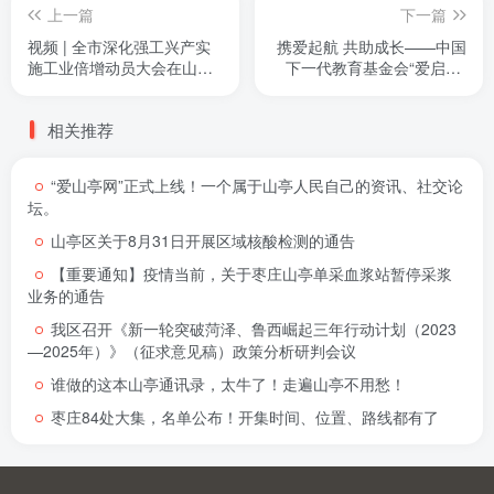
上一篇
下一篇
视频 | 全市深化强工兴产实
携爱起航 共助成长——中国
施工业倍增动员大会在山亭
下一代教育基金会“爱启航”
引发强烈反响②
公益项目山亭区捐赠仪式举
行
相关推荐
“爱山亭网”正式上线！一个属于山亭人民自己的资讯、社交论
坛。
山亭区关于8月31日开展区域核酸检测的通告
【重要通知】疫情当前，关于枣庄山亭单采血浆站暂停采浆
业务的通告
我区召开《新一轮突破菏泽、鲁西崛起三年行动计划（2023
—2025年）》（征求意见稿）政策分析研判会议
谁做的这本山亭通讯录，太牛了！走遍山亭不用愁！
枣庄84处大集，名单公布！开集时间、位置、路线都有了