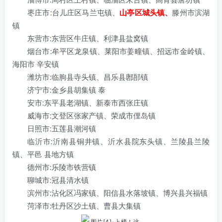
枣庄市:台儿庄区马兰屯镇、
山亭区城头镇、
滕州市滨湖
镇
东营市:东营区牛庄镇、利津县盐窝镇
烟台市:牟平区龙泉镇、莱阳市姜疃镇、招远市金岭镇、
海阳市 辛安镇
潍坊市:临朐县寺头镇、昌乐县鄌郚镇
济宁市:金乡县胡集镇 泰
安市:东平县老湖镇、新泰市西张庄镇
威
海市:文登区张家产镇、荣成市俚岛镇
日照市:五莲县潮河镇
临沂市:沂南县铜井镇、沂水县院东头镇、兰陵县兰陵
镇、平邑 县地方镇
德州市:乐陵市铁营镇
聊城市:冠县清水镇
滨州市:沾化区冯家镇、阳信县水落坡镇、博兴县兴福镇
菏泽市:牡丹区沙土镇、曹县大集镇