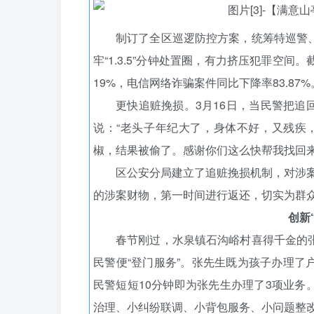
制订了全区巡逻防控方案，统筹特巡警、
牢“1.3.5”分钟处置圈，有力挤压犯罪空间
19%，电信网络诈骗案件同比下降率83.87%
更快追赃挽损。3月16日，当民警把追
说：“老头子年纪大了，身体不好，又残疾
椒，结果被偷了。感谢你们这么快帮我找回来
区公安分局建立了追赃挽损机制，对涉
的涉案财物，第一时间进行返还，切实为群
创新
春节刚过，水泉镇石沟峪村喜得千金的张
民警便“登门服务”。张先生既为孩子办理了
民警短短10分钟即为张先生办理了3项业务。
治理、小纠纷联调、小背包服务、小问题整改