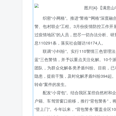
织密“小网格”。推进“警格”“网格”深度
警、包村联企”工程。3月份疫情防控工作开展
过疫情地区”的人员，想尽一切办法分析、研
息110291条，落实社会随访16174人。
联调“小纠纷”。实行110警情三色管理
蓝”三色警情，并予以重点关注化解。10个
团队，为群众化解各类矛盾纠纷。目前，已
隐患，提前干预，及时化解矛盾纠纷394起
转命”案件的发生。
配发“小背包”。结合我区某些自然村和
户籍、车驾管窗口前移，推行“背包警务”，将
“登上门”。今年以来，“背包警务”覆盖全区1