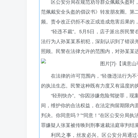
区公安分局在规范劝导群众佩戴头盔时
范佩戴安全头盔的倡议书》转发朋友圈。第
频。责令改正仍拒不改正或造成危害后果的
“轻违不裁”。5月5日，店子派出所民
法行为人孙某某系初犯，深刻认识到了错误
照顾。民警在法律允许的范围内，对孙某某
在法律的许可范围内，“轻微违法行为不
的执法生态。民警这种既有力度又有温度的
“轻刑快办”。“你因涉嫌危险驾驶罪，
间，维护你的合法权益，在法定拘留期限内
判决。你同意吗？”“同意！”在区公安分局
罪嫌疑人张某被传唤到刑事速裁法庭审判结束
利民之事，丝发必兴。区公安分局通过梳