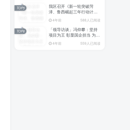
我区召开《新一轮突破菏
TOP5
泽、鲁西崛起三年行动计划
（2023—2025年）》（征求
4年前
588人已阅读
意见稿）政策分析研判会议
「领导访谈」冯仰攀：坚持
TOP6
项目为王 彰显国企担当 为全
区工业经济、招商引资和重
4年前
559人已阅读
点项目建设贡献“交发力量”