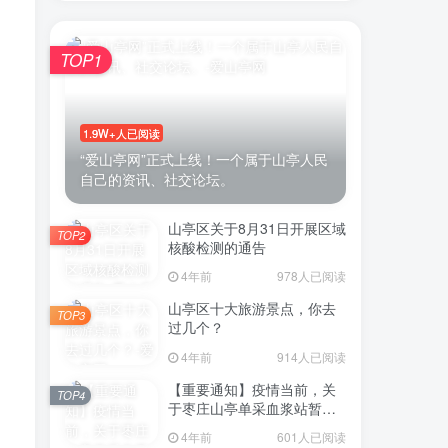
TOP1
账号密码登录
1.9W+人已阅读
登录
“爱山亭网”正式上线！一个属于山亭人民
自己的资讯、社交论坛。
号登录
山亭区关于8月31日开展区域
TOP2
微信登录
核酸检测的通告
4年前
978人已阅读
即表示同意
用户协议
山亭区十大旅游景点，你去
TOP3
过几个？
4年前
914人已阅读
【重要通知】疫情当前，关
TOP4
于枣庄山亭单采血浆站暂停
采浆业务的通告
4年前
601人已阅读