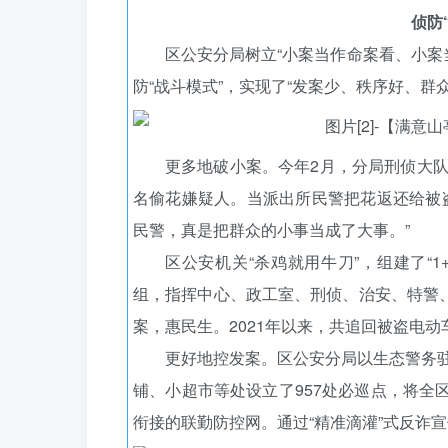
侦防
区公安分局树立“小案当作命案看、小案当
防“战斗模式”，实现了“发案少、秩序好、群
更多地破小案。今年2月，分局刑侦大
名偷花嫌疑人。当派出所民警把花返还给被
民警，真是把群众的小事当成了大事。”
区公安机关“杀鸡就用牛刀”，组建了“1
组，指挥中心、政工室、刑侦、治安、特警、
案，惠民生。2021年以来，共追回被盗电动
更好地控发案。区公安分局以生态警务
铺、小超市等处设立了957处必巡点，将全
衔接的联勤防控网。通过“精准滴灌”式反诈