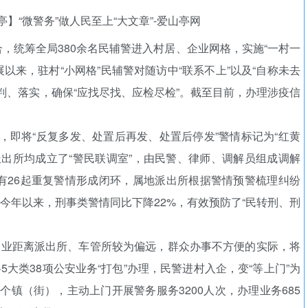
融合，统筹全局380余名民辅警进入村居、企业网格，实施“一村一
以来，驻村“小网格”民辅警对随访中“联系不上”以及“自称未去
判、落实，确保“应找尽找、应检尽检”。截至目前，办理涉疫信
法，即将“反复多发、处置后再发、处置后停发”警情标记为“红黄
派出所均成立了“警民联调室”，由民警、律师、调解员组成调解
有26起重复警情形成闭环，属地派出所根据警情预警梳理纠纷
。今年以来，刑事类警情同比下降22%，有效预防了“民转刑、刑
企业距离派出所、车管所较为偏远，群众办事不方便的实际，将
5大类38项公安业务“打包”办理，民警进村入企，变“等上门”为
0个镇（街），主动上门开展警务服务3200人次，办理业务685