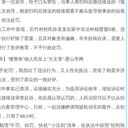
，第一次劝导，给予口头警告，当事人将扫码后微信推送的《规
二次劝导，根据扫码后推送的链接观看不戴头盔导致事故的短视
，依法处罚。
警在工作中发现，石竹村村民孙某某在家中非法种植罂粟5株。违
并自行铲除了罂粟，且其对象患有偏瘫，常年卧病在床，需要人
进行了批评教育，不予行政处罚。
予处罚”，既指出了违法行为，又人性化执法，营造了刚柔并济
执法，受到了群众的一致好评。
现案件事实已查清，证据确实充分，为提高诉讼效率，缩短诉讼时
直接移送审查起诉，你自愿认罪认罚的，人民法院可以予以从轻
执法办案管理中心，日前，一起涉嫌醉酒驾驶机动车的案件，从犯
，只用了48小时。
理“不罚、轻罚、快处”“小法则”清单，在执法中按照“轻刑快