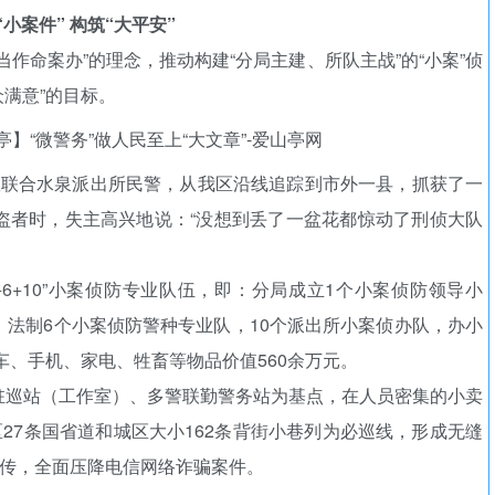
“小案件” 构筑“大平安”
作命案办”的理念，推动构建“分局主建、所队主战”的“小案”侦
手机号
众满意”的目标。
记住登录
队联合水泉派出所民警，从我区沿线追踪到市外一县，抓获了一
盗者时，失主高兴地说：“没想到丢了一盆花都惊动了刑侦大队
社交账
QQ登录
+6+10”小案侦防专业队伍，即：分局成立1个小案侦防领导小
使用社交账号登录
法制6个小案侦防警种专业队，10个派出所小案侦办队，办小
车、手机、家电、牲畜等物品价值560余万元。
驻巡站（工作室）、多警联勤警务站为基点，在人员密集的小卖
区27条国省道和城区大小162条背街小巷列为必巡线，形成无缝
宣传，全面压降电信网络诈骗案件。