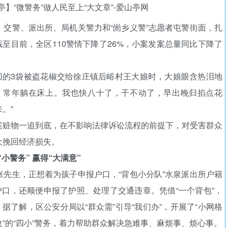
交警、派出所、局机关警力和“崮乡义警”志愿者屯警街面，扎
。截至目前，全区110警情下降了26%，小案发案总量同比下降了
。
回的3袋被盗花椒交给徐庄镇后峪村王大娘时，大娘眼含热泪地
，常年躺在床上。我也快八十了，干不动了，早出晚归掐点花
。”
案赃物一追到底，在不影响法律诉讼流程的前提下，对受害群众
众挽回经济损失。
“小警务” 赢得“大满意”
先生，正想着为孩子申报户口，“背包小分队”水泉派出所户籍
户口，还顺便申报了护照、处理了交通违章。凭借“一个背包”，
据了解，区公安分局以“群众需”引导“我们办”，开展了“小网格
”的“四小”警务，着力帮助群众解决急难事、麻烦事、烦心事。