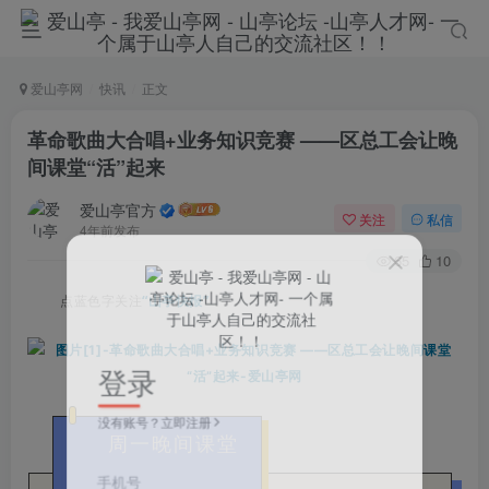
爱山亭网
快讯
正文
革命歌曲大合唱+业务知识竞赛 ——区总工会让晚
间课堂“活”起来
爱山亭官方
关注
私信
4年前发布
65
10
点蓝色字关注
“山亭快报”
登录
没有账号？立即注册
周一晚间课堂
手机号