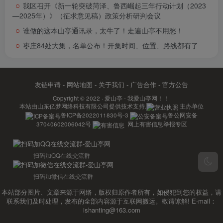
我区召开《新一轮突破菏泽、鲁西崛起三年行动计划（2023
—2025年）》（征求意见稿）政策分析研判会议
谁做的这本山亭通讯录，太牛了！走遍山亭不用愁！
枣庄84处大集，名单公布！开集时间、位置、路线都有了
友链申请
-
网站地图
-
关于我们
-
广告合作
-
官方公告
Copyright © 2022 ·
爱山亭 - 我爱山亭网！！
本站由
山东亿梦网络科技有限公司
提供技术支持.
主办单位
鲁ICP备2022011830号-3
鲁公网安备
37040602006042号
网上有害信息举报专区
扫码加QQ在线交流群
扫码加微信在线交流群
本站部分图片、文章来源于网络，版权归原作者所有，如侵犯到您的权益，请
联系我们及时处理，发布的全部内容源于互联网搬运。敬请谅解! E-mail：
ishanting@163.com