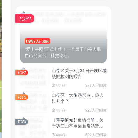
TOP1
账号密码登录
1.9W+人已阅读
登录
“爱山亭网”正式上线！一个属于山亭人民
自己的资讯、社交论坛。
号登录
山亭区关于8月31日开展区域
TOP2
微信登录
核酸检测的通告
4年前
978人已阅读
即表示同意
用户协议
山亭区十大旅游景点，你去
TOP3
过几个？
4年前
923人已阅读
【重要通知】疫情当前，关
TOP4
于枣庄山亭单采血浆站暂停
采浆业务的通告
4年前
602人已阅读