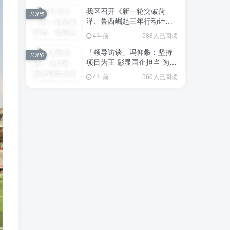
我区召开《新一轮突破菏
TOP5
泽、鲁西崛起三年行动计划
（2023—2025年）》（征求
4年前
588人已阅读
意见稿）政策分析研判会议
「领导访谈」冯仰攀：坚持
TOP6
项目为王 彰显国企担当 为全
区工业经济、招商引资和重
4年前
560人已阅读
点项目建设贡献“交发力量”