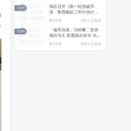
我区召开《新一轮突破菏
TOP5
泽、鲁西崛起三年行动计划
辉
（2023—2025年）》（征求
4年前
587人已阅读
意见稿）政策分析研判会议
砥
「领导访谈」冯仰攀：坚持
TOP6
项目为王 彰显国企担当 为全
区工业经济、招商引资和重
4年前
558人已阅读
点项目建设贡献“交发力量”