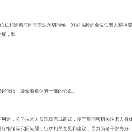
手机号
金位仁和徐德海同志表达亲切问候。91岁高龄的金位仁老人精神
记住登录
发展，和
社交账
QQ登录
使用社交账号登录
取得佳绩，凝聚着退休老干部的心血。
环用途，公司技术人员现场完成调试，便于后期密切关注老人身
医疗报销等实际问题，征求相关意见和建议，尽力为老干部办好