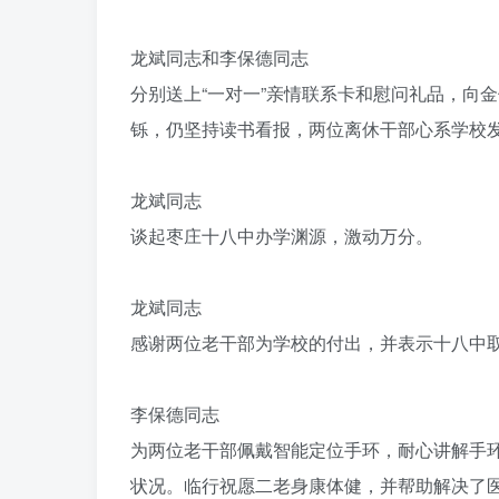
龙斌同志和李保德同志
分别送上“一对一”亲情联系卡和慰问礼品，向
铄，仍坚持读书看报，两位离休干部心系学校
龙斌同志
谈起枣庄十八中办学渊源，激动万分。
龙斌同志
感谢两位老干部为学校的付出，并表示十八中
李保德同志
为两位老干部佩戴智能定位手环，耐心讲解手
状况。临行祝愿二老身康体健，并帮助解决了