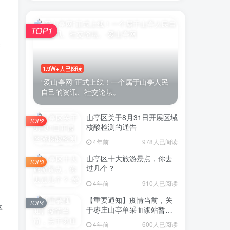
TOP1
矍
账号密码登录
1.9W+人已阅读
登录
“爱山亭网”正式上线！一个属于山亭人民
自己的资讯、社交论坛。
号登录
山亭区关于8月31日开展区域
TOP2
微信登录
核酸检测的通告
4年前
978人已阅读
即表示同意
用户协议
山亭区十大旅游景点，你去
TOP3
过几个？
4年前
910人已阅读
【重要通知】疫情当前，关
TOP4
体
于枣庄山亭单采血浆站暂停
采浆业务的通告
4年前
600人已阅读