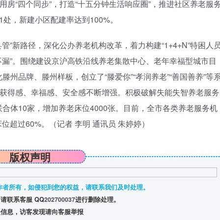
用房“四个同步”，打造“十五分钟生活响应圈”，推进社区养老服
处，新建小区配建率达到100%。
管”新路径，深化公办养老机构改革，着力构建“1+4+N”特困人
个不漏”。围绕建设京沪高铁沿线养老集散中心、老年幸福型城市目
州品牌、滕州样板，创立了“滕爱你”“孝润养老”“善国善养”等
的获得感、幸福感、安全感不断增强。积极破解失能失智养老服务
合体10家，增加养老床位4000张。目前，全市各类养老服务机
床位超过60%。
（记者 李明 通讯员 朱婷婷）
版权声明
作者所有，如侵犯到您的权益，请联系我们及时处理。
请联系客服 QQ
202700037
进行删除处理。
信息，访客发现请向客服举报