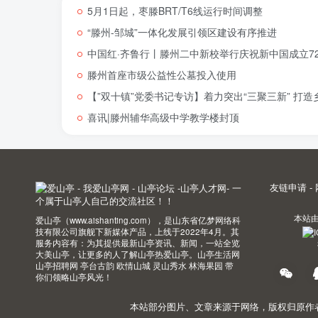
5月1日起，枣滕BRT/T6线运行时间调整
“滕州-邹城”一体化发展引领区建设有序推进
中国红·齐鲁行丨滕州二中新校举行庆祝新中国成立72
滕州首座市级公益性公墓投入使用
【”双十镇”党委书记专访】着力突出“三聚三新” 打
喜讯|滕州辅华高级中学教学楼封顶
友链申请
-
本站
爱山亭（www.aishanting.com），是山东省亿梦网络科
技有限公司旗舰下新媒体产品，上线于2022年4月。其
服务内容有：为其提供最新山亭资讯、新闻，一站全览
大美山亭，让更多的人了解山亭热爱山亭。山亭生活网
山亭招聘网 亭台古韵 欧情山城 灵山秀水 林海果园 带
你们领略山亭风光！
本站部分图片、文章来源于网络，版权归原作者所有