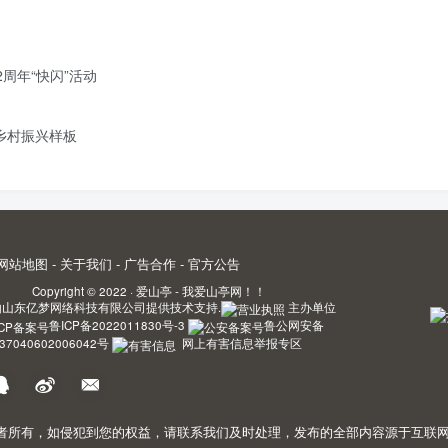
周年“快闪”活动
造乡村振兴样板
网站地图
-
关于我们
-
广告合作
-
官方公告
Copyright © 2022 ·
爱山亭 - 我爱山亭网！！
由
山东亿梦网络科技有限公司
提供技术支持.
主办单位
鲁ICP备2022011830号-3
鲁公网安备
37040602006042号
网上有害信息举报专区
，如侵犯到您的权益，请联系我们及时处理，发布的全部内容源于互联网搬运。敬请谅解! 