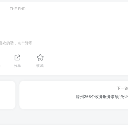
THE END
喜欢的话，点个赞呗！
5
分享
收藏
下一
滕州266个政务服务事项“免证