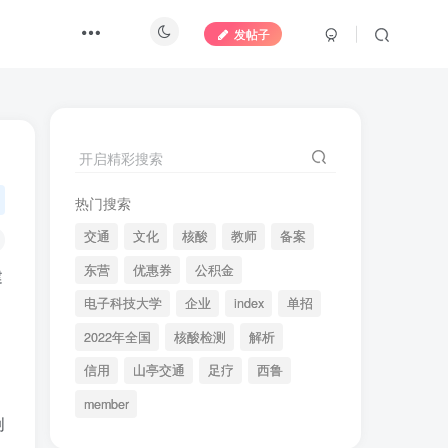
发帖子
开启精彩搜索
热门搜索
交通
文化
核酸
教师
备案
东营
优惠券
公积金
建
电子科技大学
企业
index
单招
2022年全国
核酸检测
解析
信用
山亭交通
足疗
西鲁
member
创