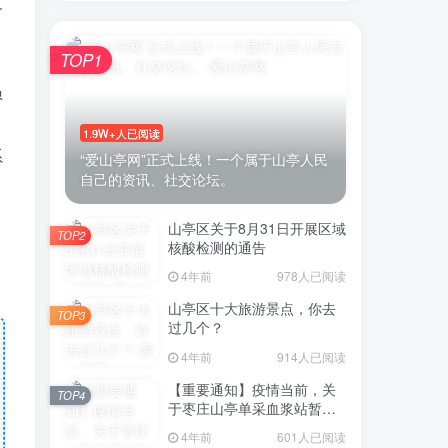
务
TOP1
员
1.9W+人已阅读
系
“爱山亭网”正式上线！一个属于山亭人民
自己的资讯、社交论坛。
山亭区关于8月31日开展区域
TOP2
核酸检测的通告
4年前
978人已阅读
山亭区十大旅游景点，你去
TOP3
过几个？
4年前
914人已阅读
【重要通知】疫情当前，关
TOP4
于枣庄山亭单采血浆站暂停
采浆业务的通告
4年前
601人已阅读