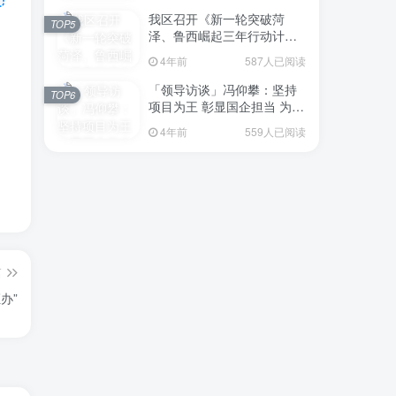
我区召开《新一轮突破菏
TOP5
泽、鲁西崛起三年行动计划
（2023—2025年）》（征求
4年前
587人已阅读
意见稿）政策分析研判会议
「领导访谈」冯仰攀：坚持
TOP6
项目为王 彰显国企担当 为全
区工业经济、招商引资和重
4年前
559人已阅读
点项目建设贡献“交发力量”
篇
办”