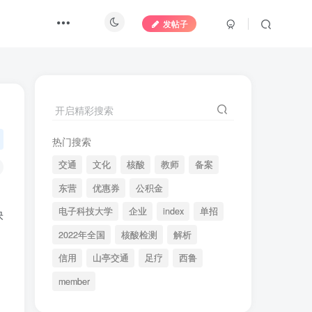
发帖子
开启精彩搜索
热门搜索
交通
文化
核酸
教师
备案
东营
优惠券
公积金
电子科技大学
企业
index
单招
快
2022年全国
核酸检测
解析
信用
山亭交通
足疗
西鲁
，
member