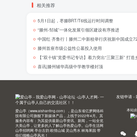
相关推荐
5月1日起，枣滕BRT/T6线运行时间调整
“滕州-邹城”一体化发展引领区建设有序推进
中国红·齐鲁行丨滕州二中新校举行庆祝新中国成立72
滕州首座市级公益性公墓投入使用
【”双十镇”党委书记专访】着力突出“三聚三新” 打
喜讯|滕州辅华高级中学教学楼封顶
友链申请
-
本站
爱山亭（www.aishanting.com），是山东省亿梦网络科
技有限公司旗舰下新媒体产品，上线于2022年4月。其
服务内容有：为其提供最新山亭资讯、新闻，一站全览
大美山亭，让更多的人了解山亭热爱山亭。山亭生活网
山亭招聘网 亭台古韵 欧情山城 灵山秀水 林海果园 带
你们领略山亭风光！