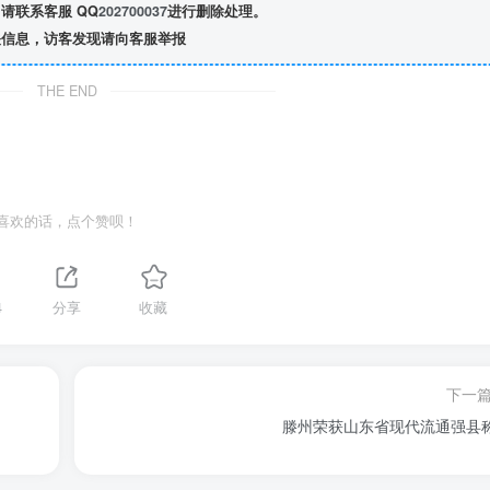
请联系客服 QQ
202700037
进行删除处理。
信息，访客发现请向客服举报
THE END
喜欢的话，点个赞呗！
4
分享
收藏
下一
滕州荣获山东省现代流通强县