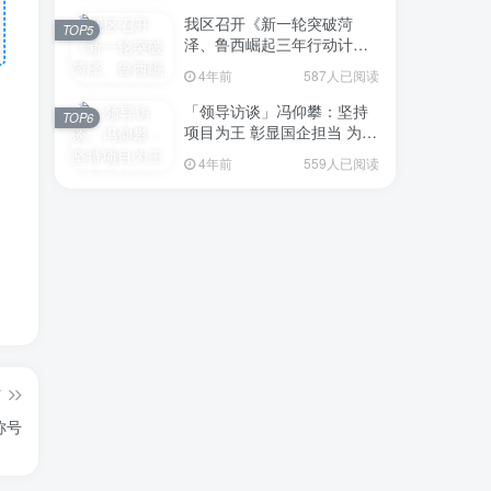
我区召开《新一轮突破菏
TOP5
泽、鲁西崛起三年行动计划
（2023—2025年）》（征求
4年前
587人已阅读
意见稿）政策分析研判会议
「领导访谈」冯仰攀：坚持
TOP6
项目为王 彰显国企担当 为全
区工业经济、招商引资和重
4年前
559人已阅读
点项目建设贡献“交发力量”
篇
称号