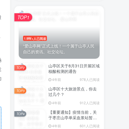
量
TOP1
积
1.9W+人已阅读
“爱山亭网”正式上线！一个属于山亭人民
自己的资讯、社交论坛。
场
山亭区关于8月31日开展区域
TOP2
意
核酸检测的通告
的
4年前
978人已阅读
山亭区十大旅游景点，你去
TOP3
过几个？
4年前
912人已阅读
【重要通知】疫情当前，关
TOP4
于枣庄山亭单采血浆站暂停
采浆业务的通告
4年前
601人已阅读