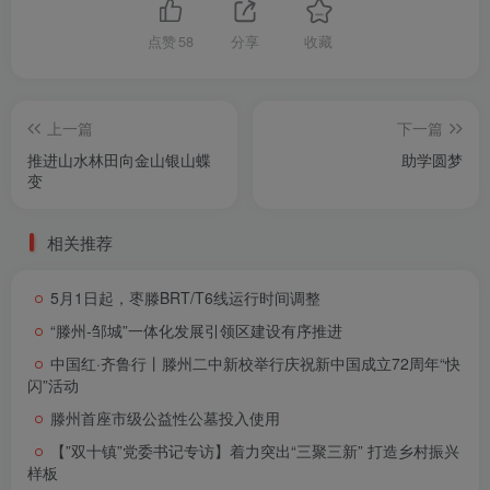
点赞
58
分享
收藏
上一篇
下一篇
推进山水林田向金山银山蝶
助学圆梦
变
相关推荐
5月1日起，枣滕BRT/T6线运行时间调整
“滕州-邹城”一体化发展引领区建设有序推进
中国红·齐鲁行丨滕州二中新校举行庆祝新中国成立72周年“快
闪”活动
滕州首座市级公益性公墓投入使用
【”双十镇”党委书记专访】着力突出“三聚三新” 打造乡村振兴
样板