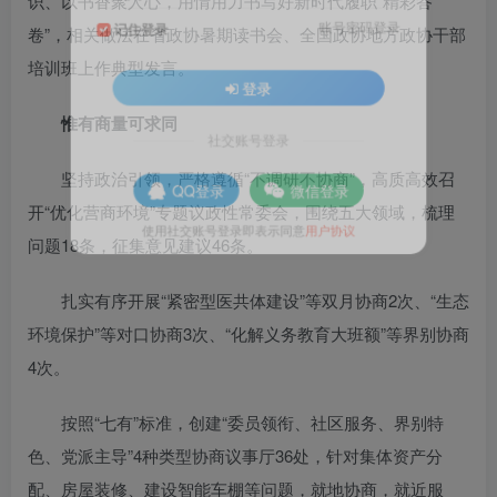
识、以书香聚人心，用情用力书写好新时代履职“精彩答
账号密码登录
记住登录
卷”，相关做法在省政协暑期读书会、全国政协地方政协干部
培训班上作典型发言。
登录
惟有商量可求同
社交账号登录
坚持政治引领，严格遵循“不调研不协商”，高质高效召
QQ登录
微信登录
开“优化营商环境”专题议政性常委会，围绕五大领域，梳理
问题18条，征集意见建议46条。
使用社交账号登录即表示同意
用户协议
扎实有序开展“紧密型医共体建设”等双月协商2次、“生态
环境保护”等对口协商3次、“化解义务教育大班额”等界别协商
4次。
按照“七有”标准，创建“委员领衔、社区服务、界别特
色、党派主导”4种类型协商议事厅36处，针对集体资产分
配、房屋装修、建设智能车棚等问题，就地协商，就近服