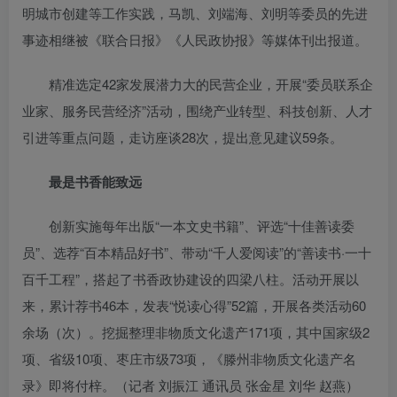
明城市创建等工作实践，马凯、刘端海、刘明等委员的先进
事迹相继被《联合日报》《人民政协报》等媒体刊出报道。
精准选定42家发展潜力大的民营企业，开展“委员联系企
业家、服务民营经济”活动，围绕产业转型、科技创新、人才
引进等重点问题，走访座谈28次，提出意见建议59条。
最是书香能致远
创新实施每年出版“一本文史书籍”、评选“十佳善读委
员”、选荐“百本精品好书”、带动“千人爱阅读”的“善读书·一十
百千工程”，搭起了书香政协建设的四梁八柱。活动开展以
来，累计荐书46本，发表“悦读心得”52篇，开展各类活动60
余场（次）。挖掘整理非物质文化遗产171项，其中国家级2
项、省级10项、枣庄市级73项，《滕州非物质文化遗产名
录》即将付梓。（
记者 刘振江 通讯员 张金星 刘华 赵燕
）