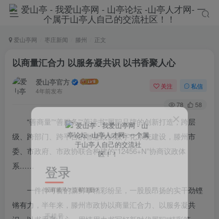
爱山亭网
枣庄新闻
滕州
正文
以商量汇合力 以服务凝共识 以书香聚人心
爱山亭官方
关注
私信
4年前发布
78
58
“善商量”“善服务”“善读书”履职品牌的创新打造，跨层
级、跨部门、跨平台的智慧政协数字化系统建设，滕州市
委、市政府、市政协联合构建的“12456+N”协商议政体
登录
系……
没有账号？立即注册
一件件可喜的新鲜事精彩纷呈，一股股昂扬的实干劲铿
锵有力，半年来，滕州市政协以商量汇合力、以服务凝共
手机号