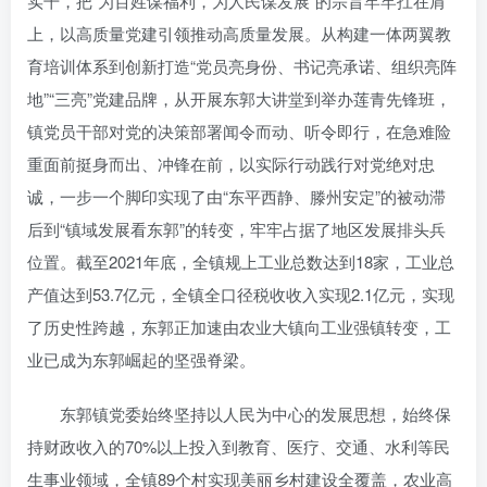
实干，把“为百姓谋福利，为人民谋发展”的宗旨牢牢扛在肩
上，以高质量党建引领推动高质量发展。从构建一体两翼教
育培训体系到创新打造“党员亮身份、书记亮承诺、组织亮阵
地”“三亮”党建品牌，从开展东郭大讲堂到举办莲青先锋班，
镇党员干部对党的决策部署闻令而动、听令即行，在急难险
重面前挺身而出、冲锋在前，以实际行动践行对党绝对忠
诚，一步一个脚印实现了由“东平西静、滕州安定”的被动滞
后到“镇域发展看东郭”的转变，牢牢占据了地区发展排头兵
位置。截至2021年底，全镇规上工业总数达到18家，工业总
产值达到53.7亿元，全镇全口径税收收入实现2.1亿元，实现
了历史性跨越，东郭正加速由农业大镇向工业强镇转变，工
业已成为东郭崛起的坚强脊梁。
东郭镇党委始终坚持以人民为中心的发展思想，始终保
持财政收入的70%以上投入到教育、医疗、交通、水利等民
生事业领域，全镇89个村实现美丽乡村建设全覆盖，农业高