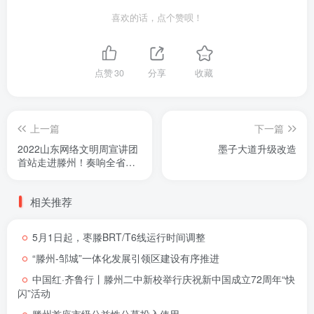
喜欢的话，点个赞呗！
点赞
30
分享
收藏
上一篇
下一篇
2022山东网络文明周宣讲团
墨子大道升级改造
首站走进滕州！奏响全省网
络立德树人宣讲的基层强音
相关推荐
5月1日起，枣滕BRT/T6线运行时间调整
“滕州-邹城”一体化发展引领区建设有序推进
中国红·齐鲁行丨滕州二中新校举行庆祝新中国成立72周年“快
闪”活动