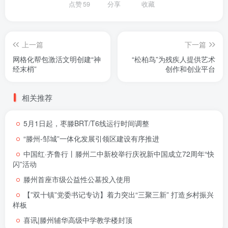
点赞
59
分享
收藏
上一篇
下一篇
网格化帮包激活文明创建“神
“松柏鸟”为残疾人提供艺术
经末梢”
创作和创业平台
相关推荐
5月1日起，枣滕BRT/T6线运行时间调整
“滕州-邹城”一体化发展引领区建设有序推进
中国红·齐鲁行丨滕州二中新校举行庆祝新中国成立72周年“快
闪”活动
滕州首座市级公益性公墓投入使用
【”双十镇”党委书记专访】着力突出“三聚三新” 打造乡村振兴
样板
喜讯|滕州辅华高级中学教学楼封顶