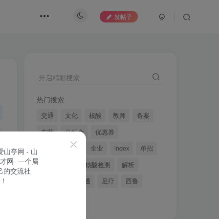
发帖子
开启精彩搜索
热门搜索
交通
文化
核酸
教师
备案
东营
公积金
优惠券
电子科技大学
企业
index
单招
2022年全国
核酸检测
解析
信用
山亭交通
足疗
西鲁
member