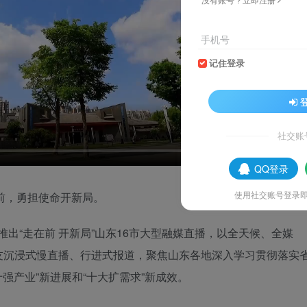
手机号
记住登录
社交账
QQ登录
使用社交账号登录
前，勇担使命开新局。
推出“走在前 开新局”山东16市大型融媒直播，以全天候、全媒
友沉浸式慢直播、行进式报道，聚焦山东各地深入学习贯彻落实
十强产业”新进展和“十大扩需求”新成效。