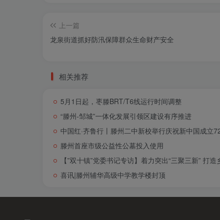
上一篇
龙泉街道抓好防汛保障群众生命财产安全
相关推荐
5月1日起，枣滕BRT/T6线运行时间调整
“滕州-邹城”一体化发展引领区建设有序推进
中国红·齐鲁行丨滕州二中新校举行庆祝新中国成立72
滕州首座市级公益性公墓投入使用
【”双十镇”党委书记专访】着力突出“三聚三新” 打
喜讯|滕州辅华高级中学教学楼封顶