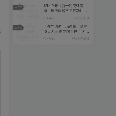
我区召开《新一轮突破菏
TOP5
、
泽、鲁西崛起三年行动计划
（2023—2025年）》（征求
4年前
588人已阅读
意见稿）政策分析研判会议
「领导访谈」冯仰攀：坚持
TOP6
项目为王 彰显国企担当 为全
场
区工业经济、招商引资和重
4年前
560人已阅读
点项目建设贡献“交发力量”