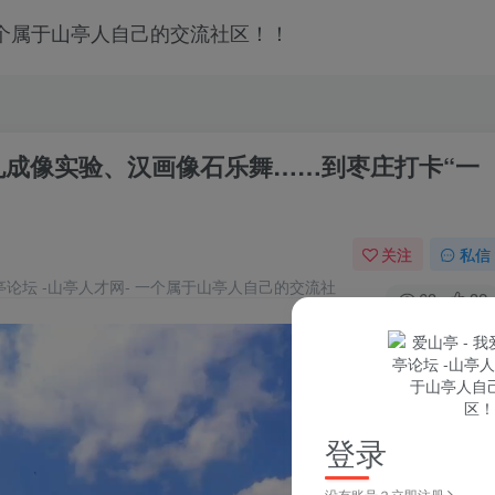
孔成像实验、汉画像石乐舞……到枣庄打卡“一
关注
私信
63
32
登录
没有账号？立即注册