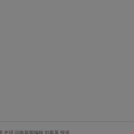
赛 史珂 闪电新闻编辑 刘凤英 报道