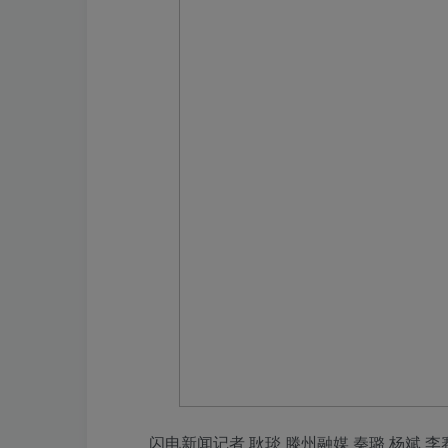
闪电新闻记者 耿琰 滕州融媒 秦璐 杨斌 李