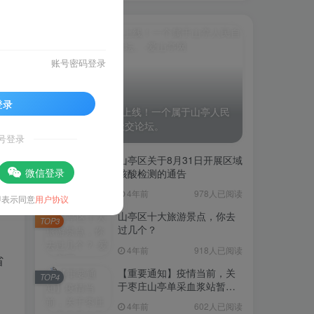
TOP1
账号密码登录
1.9W+人已阅读
登录
“爱山亭网”正式上线！一个属于山亭人民
自己的资讯、社交论坛。
号登录
山亭区关于8月31日开展区域
TOP2
微信登录
核酸检测的通告
4年前
978人已阅读
即表示同意
用户协议
山亭区十大旅游景点，你去
TOP3
过几个？
4年前
918人已阅读
省
【重要通知】疫情当前，关
TOP4
于枣庄山亭单采血浆站暂停
采浆业务的通告
4年前
602人已阅读