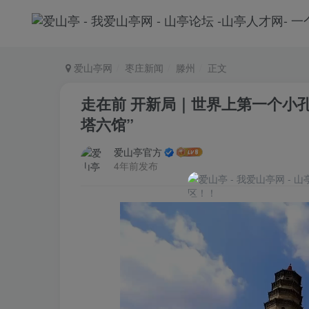
爱山亭网
枣庄新闻
滕州
正文
走在前 开新局｜世界上第一个小
塔六馆”
爱山亭官方
4年前发布