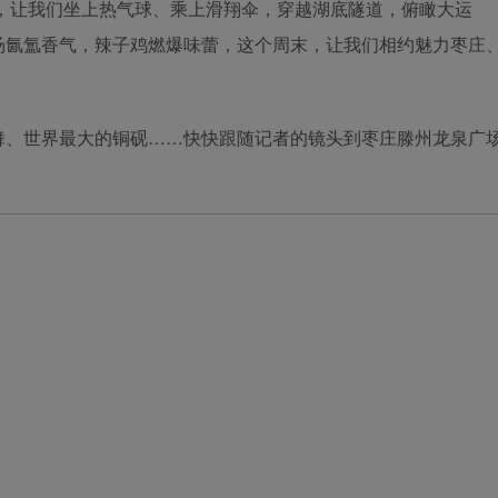
枣庄，让我们坐上热气球、乘上滑翔伞，穿越湖底隧道，俯瞰大运
汤氤氲香气，辣子鸡燃爆味蕾，这个周末，让我们相约魅力枣庄
舞、世界最大的铜砚……快快跟随记者的镜头到枣庄滕州龙泉广