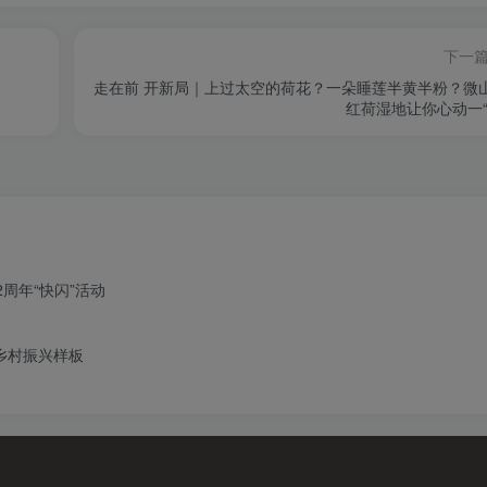
下一
走在前 开新局｜上过太空的荷花？一朵睡莲半黄半粉？微
红荷湿地让你心动一“
周年“快闪”活动
造乡村振兴样板