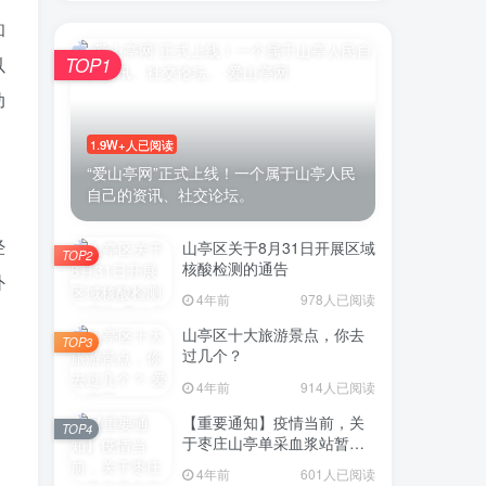
和
以
TOP1
动
1.9W+人已阅读
“爱山亭网”正式上线！一个属于山亭人民
自己的资讯、社交论坛。
经
山亭区关于8月31日开展区域
TOP2
核酸检测的通告
外
4年前
978人已阅读
山亭区十大旅游景点，你去
TOP3
过几个？
4年前
914人已阅读
【重要通知】疫情当前，关
TOP4
于枣庄山亭单采血浆站暂停
采浆业务的通告
4年前
601人已阅读