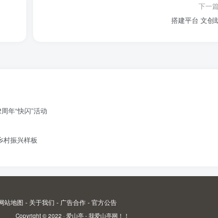
下一
搭建平台 文创
周年“快闪”活动
造乡村振兴样板
网站地图
-
关于我们
-
广告合作
-
官方公告
Copyright © 2022 ·
爱山亭 - 我爱山亭网！！