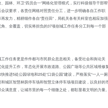
、园林、环卫“四员合一”网格化管理模式，实行科级领导干部帮
压会议要求，各责任网格对照责任分工，进一步明确各自工作职
再发力，精耕细作各自“责任田”，局机关各有关科室也相应加强
角、全覆盖，切实将担负的37项创城工作任务分工到每一个部
城工作任务更是件件都与市民群众息息相关，备受社会和舆论关
优化提升工作，常态化开展市政道路、公园广场等公共区域维修
推进5处公园绿地和25处“口袋公园”建设，严格落实“一人一厕
程和城区智慧林荫停车场和智慧立体停车场项目建设，以良好的
群众满意度，让城市里的每一个细微之处，都彰显着文明的力量