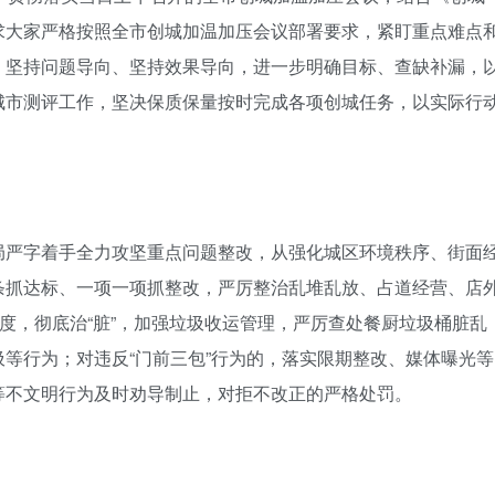
求大家严格按照全市创城加温加压会议部署要求，紧盯重点难点
、坚持问题导向、坚持效果导向，进一步明确目标、查缺补漏，
城市测评工作，坚决保质保量按时完成各项创城任务，以实际行
局严字着手全力攻坚重点问题整改，从强化城区环境秩序、街面
条抓达标、一项一项抓整改，严厉整治乱堆乱放、占道经营、店
力度，彻底治“脏”，加强垃圾收运管理，严厉查处餐厨垃圾桶脏乱
等行为；对违反“门前三包”行为的，落实限期整改、媒体曝光等
等不文明行为及时劝导制止，对拒不改正的严格处罚。