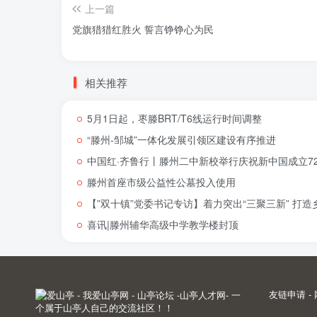
上一篇
党旗猎猎红胜火 誓言铮铮心为民
相关推荐
5月1日起，枣滕BRT/T6线运行时间调整
“滕州-邹城”一体化发展引领区建设有序推进
中国红·齐鲁行丨滕州二中新校举行庆祝新中国成立72
滕州首座市级公益性公墓投入使用
【”双十镇”党委书记专访】着力突出“三聚三新” 打
喜讯|滕州辅华高级中学教学楼封顶
友链申请
-