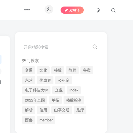
发帖子
开启精彩搜索
热门搜索
交通
文化
核酸
教师
备案
东营
优惠券
公积金
短
电子科技大学
企业
index
2022年全国
单招
核酸检测
解析
信用
山亭交通
足疗
西鲁
member