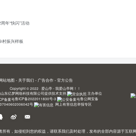
周年“快闪”活动
造乡村振兴样板
网站地图
-
关于我们
-
广告合作
-
官方公告
Copyright © 2022 ·
爱山亭 - 我爱山亭网！！
由
山东亿梦网络科技有限公司
提供技术支持.
主办单位
鲁ICP备2022011830号-3
鲁公网安备
37040602006042号
网上有害信息举报专区
，如侵犯到您的权益，请联系我们及时处理，发布的全部内容源于互联网搬运。敬请谅解! 