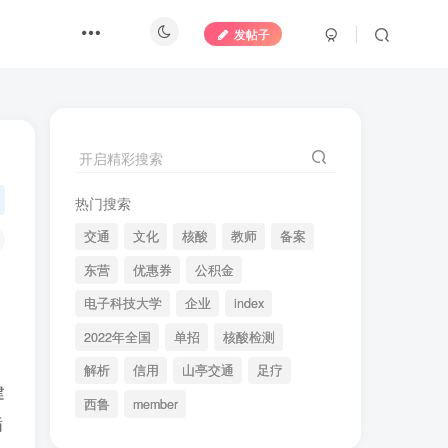
发帖子
开启精彩搜索
热门搜索
交通
文化
核酸
教师
备案
东营
优惠券
公积金
电子科技大学
企业
index
2022年全国
单招
核酸检测
解析
信用
山亭交通
足疗
建
西鲁
member
循