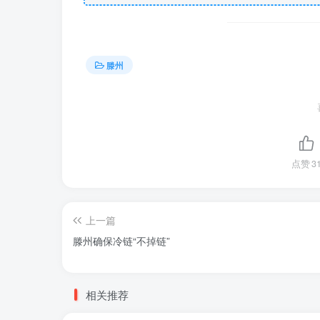
滕州
点赞
3
上一篇
滕州确保冷链“不掉链”
相关推荐