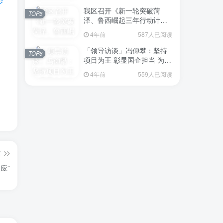
我区召开《新一轮突破菏
TOP5
泽、鲁西崛起三年行动计划
（2023—2025年）》（征求
4年前
587人已阅读
意见稿）政策分析研判会议
「领导访谈」冯仰攀：坚持
TOP6
项目为王 彰显国企担当 为全
区工业经济、招商引资和重
4年前
559人已阅读
点项目建设贡献“交发力量”
篇
应”