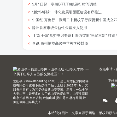
5月1日起，枣滕BRT/T6线运行时间调整
“滕州-邹城”一体化发展引领区建设有序推进
中国红·齐鲁行丨滕州二中新校举行庆祝新中国成立72
滕州首座市级公益性公墓投入使用
【”双十镇”党委书记专访】着力突出“三聚三新” 打
喜讯|滕州辅华高级中学教学楼封顶
友链申请
-
本站
爱山亭（www.aishanting.com），是山东省亿梦网络科
技有限公司旗舰下新媒体产品，上线于2022年4月。其
服务内容有：为其提供最新山亭资讯、新闻，一站全览
大美山亭，让更多的人了解山亭热爱山亭。山亭生活网
山亭招聘网 亭台古韵 欧情山城 灵山秀水 林海果园 带
你们领略山亭风光！
本站部分图片、文章来源于网络，版权归原作者所有