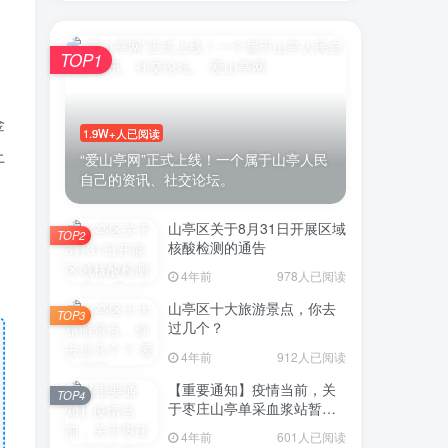
TOP1
金
1.9W+人已阅读
上
“爱山亭网”正式上线！一个属于山亭人民
自己的资讯、社交论坛。
山亭区关于8月31日开展区域
TOP2
核酸检测的通告
4年前
978人已阅读
山亭区十大旅游景点，你去
TOP3
过几个？
4年前
912人已阅读
【重要通知】疫情当前，关
TOP4
于枣庄山亭单采血浆站暂停
采浆业务的通告
4年前
601人已阅读