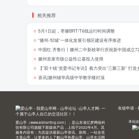
相关推荐
5月1日起，枣滕BRT/T6线运行时间调整
“滕州-邹城”一体化发展引领区建设有序推进
中国红·齐鲁行丨滕州二中新校举行庆祝新中国成立72
滕州首座市级公益性公墓投入使用
【”双十镇”党委书记专访】着力突出“三聚三新” 打
喜讯|滕州辅华高级中学教学楼封顶
友链申请
-
本站
爱山亭（www.aishanting.com），是山东省亿梦网络科
技有限公司旗舰下新媒体产品，上线于2022年4月。其
服务内容有：为其提供最新山亭资讯、新闻，一站全览
大美山亭，让更多的人了解山亭热爱山亭。山亭生活网