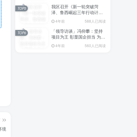
我区召开《新一轮突破菏
TOP5
泽、鲁西崛起三年行动计划
（2023—2025年）》（征求
4年前
588人已阅读
意见稿）政策分析研判会议
「领导访谈」冯仰攀：坚持
TOP6
项目为王 彰显国企担当 为全
区工业经济、招商引资和重
4年前
560人已阅读
点项目建设贡献“交发力量”
篇
环境