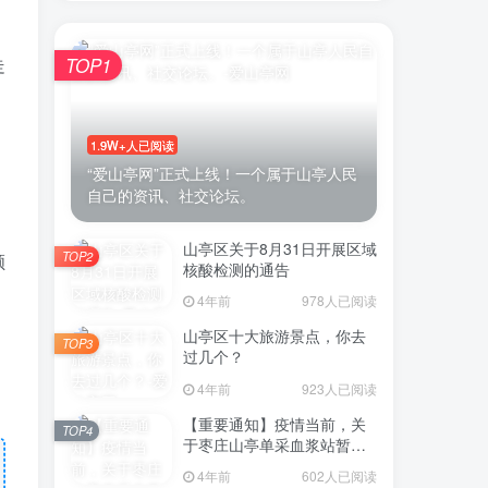
走
TOP1
1.9W+人已阅读
“爱山亭网”正式上线！一个属于山亭人民
自己的资讯、社交论坛。
山亭区关于8月31日开展区域
TOP2
顺
核酸检测的通告
4年前
978人已阅读
山亭区十大旅游景点，你去
TOP3
过几个？
4年前
923人已阅读
【重要通知】疫情当前，关
TOP4
于枣庄山亭单采血浆站暂停
采浆业务的通告
4年前
602人已阅读