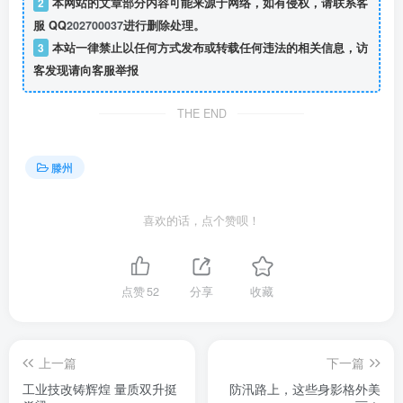
2
本网站的文章部分内容可能来源于网络，如有侵权，请联系客
服 QQ
202700037
进行删除处理。
3
本站一律禁止以任何方式发布或转载任何违法的相关信息，访
客发现请向客服举报
THE END
滕州
喜欢的话，点个赞呗！
点赞
52
分享
收藏
上一篇
下一篇
工业技改铸辉煌 量质双升挺
防汛路上，这些身影格外美