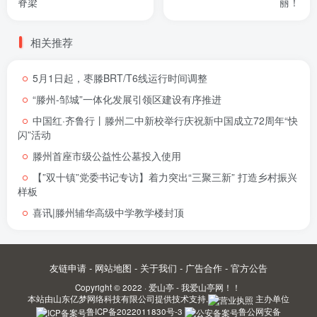
脊梁
丽！
相关推荐
5月1日起，枣滕BRT/T6线运行时间调整
“滕州-邹城”一体化发展引领区建设有序推进
中国红·齐鲁行丨滕州二中新校举行庆祝新中国成立72周年“快
闪”活动
滕州首座市级公益性公墓投入使用
【”双十镇”党委书记专访】着力突出“三聚三新” 打造乡村振兴
样板
喜讯|滕州辅华高级中学教学楼封顶
友链申请
-
网站地图
-
关于我们
-
广告合作
-
官方公告
Copyright © 2022 ·
爱山亭 - 我爱山亭网！！
本站由
山东亿梦网络科技有限公司
提供技术支持.
主办单位
鲁ICP备2022011830号-3
鲁公网安备