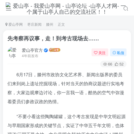
爱山亭网
枣庄新闻
滕州
正文
先考察再议事，走！到考古现场去……
爱山亭官方
关注
私信
4年前发布
66
52
6月17日，滕州市政协文化艺术界、新闻出版界的委员
们来到岗上遗址挖掘现场，针对当天的协商议题进行实地考
察，大家边观摩边讨论，你一言我一语，酷热的空气中弥漫
着委员们参政议政的热情。
登录
“不要小看这些陶陶罐罐，这个考古发现是中华文明起源
没有账号？立即注册
与早期国家形成的关键节点，实证了中华五千年文明，也体
手机号