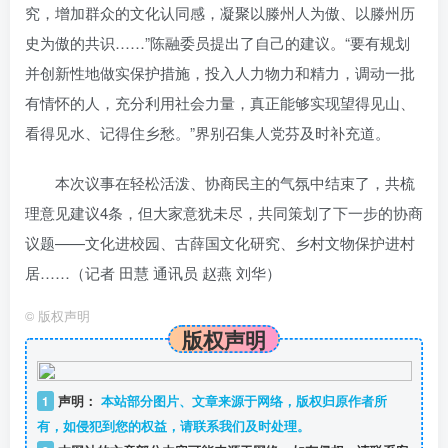
究，增加群众的文化认同感，凝聚以滕州人为傲、以滕州历
史为傲的共识……”陈融委员提出了自己的建议。“要有规划
并创新性地做实保护措施，投入人力物力和精力，调动一批
有情怀的人，充分利用社会力量，真正能够实现望得见山、
看得见水、记得住乡愁。”界别召集人党芬及时补充道。
本次议事在轻松活泼、协商民主的气氛中结束了，共梳
理意见建议4条，但大家意犹未尽，共同策划了下一步的协商
议题——文化进校园、古薛国文化研究、乡村文物保护进村
居……（
记者 田慧 通讯员 赵燕 刘华
）
©
版权声明
版权声明
1
声明：
本站部分图片、文章来源于网络，版权归原作者所
有，如侵犯到您的权益，请联系我们及时处理。