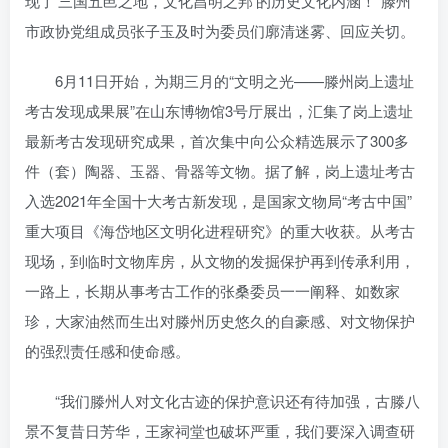
现了‘三国五邑之地，文化昌明之邦’的历史文化内涵！”滕州
账号密码登录
记住登录
市政协党组成员张子玉及时为委员们廓清迷雾、回应关切。
登录
6月11日开始，为期三月的“文明之光——滕州岗上遗址
考古发现成果展”在山东博物馆3号厅展出，汇集了岗上遗址
社交账号登录
最新考古发现研究成果，首次集中向公众精选展示了300多
QQ登录
微信登录
件（套）陶器、玉器、骨器等文物。据了解，岗上遗址考古
使用社交账号登录即表示同意
用户协议
入选2021年全国十大考古新发现，是国家文物局“考古中国”
重大项目《海岱地区文明化进程研究》的重大收获。从考古
现场，到临时文物库房，从文物的发掘保护再到传承利用，
一路上，长期从事考古工作的张桑委员一一阐释、如数家
珍，大家油然而生出对滕州历史悠久的自豪感、对文物保护
的强烈责任感和使命感。
“我们滕州人对文化古迹的保护意识还有待加强，古滕八
景不复昔日芳华，王家祠堂也破坏严重，我们要深入调查研