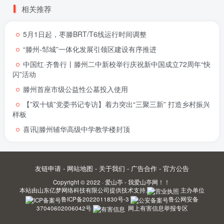
相关推荐
5月1日起，枣滕BRT/T6线运行时间调整
“滕州-邹城”一体化发展引领区建设有序推进
中国红·齐鲁行丨滕州二中新校举行庆祝新中国成立72周年“快
闪”活动
滕州首座市级公益性公墓投入使用
【”双十镇”党委书记专访】着力突出“三聚三新” 打造乡村振兴
样板
喜讯|滕州辅华高级中学教学楼封顶
友链申请
-
网站地图
-
关于我们
-
广告合作
-
官方公告
Copyright © 2022 ·
爱山亭 - 我爱山亭网！！
本站由
山东亿梦网络科技有限公司
提供技术支持.
主办单位
鲁ICP备2022011830号-3
鲁公网安备
37040602006042号
网上有害信息举报专区