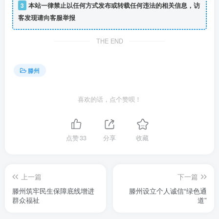
3
本站一律禁止以任何方式发布或转载任何违法的相关信息，访
客发现请向客服举报
THE END
滕州
喜欢的话，点个赞呗！
点赞
33
分享
收藏
上一篇
下一篇
滕州筑牢民生保障底线增进
滕州设立个人诚信“绿色通
群众福祉
道”