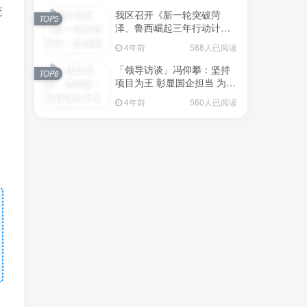
笼
我区召开《新一轮突破菏
TOP5
泽、鲁西崛起三年行动计划
（2023—2025年）》（征求
4年前
588人已阅读
意见稿）政策分析研判会议
「领导访谈」冯仰攀：坚持
TOP6
项目为王 彰显国企担当 为全
区工业经济、招商引资和重
4年前
560人已阅读
点项目建设贡献“交发力量”