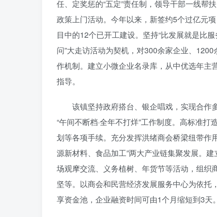
任、定奖惩的“五定”责任制，领导干部一线帮扶
政策上门活动。今年以来，新签约5个过亿元项
目中的12个已开工建设。坚持“比发展就是比服
问”大走访活动为契机，对300余家企业、120
作机制。建立小微企业名录库，从中优选年主营
指导。
该镇坚持政府搭台、银企唱戏，实现合作多
“午间不断档·全年不打烊”工作制度。高标准
划等各项手续。充分发挥洪绪商会桥梁纽带作用
源新材料、食品加工”两大产业链集聚发展。
场观摩交流、义务植树、年货节等活动，组织商
坚等。以商会和民营经济发展服务中心为依托
享资金池，企业融资时间可由1个月缩短到3天