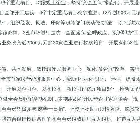
16个重点项目、42家规上企业，坚持“入企五问”常态化，开展送
目全部开工建设，4个市定重点项目稳步推进，18个过500万元
务”，组织经发、执法、环保等职能部门联动做“加法”，以“七访六
0余家商铺、2处市场进行走访，全面落实“企呼政应、接诉即办”工
业务收入近2000万元的20家企业进行梯次培育，开展有针对性
赢、共同发展。依托镇便民服务中心，深化“放管服”改革，实行
打造全市首家民营经济服务中心，帮助企业办理用地、环评、建设
，开展以企引企、以商招商，新招引过亿元项目5个，推动“新
建立健全会员联谊活动机制，定期组织召开民营企业家座谈会、现
会会员积极参与“慈善一日捐”、捐资捐物助力疫情防控、脱贫攻
，将符合银行授信条件的商会会员组成信用互助组织，打造互助
。