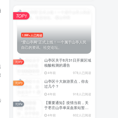
项
TOP1
1.9W+人已阅读
“爱山亭网”正式上线！一个属于山亭人民
自己的资讯、社交论坛。
山亭区关于8月31日开展区域
TOP2
核酸检测的通告
规
4年前
978人已阅读
能
山亭区十大旅游景点，你去
TOP3
过几个？
4年前
918人已阅读
共
【重要通知】疫情当前，关
TOP4
于枣庄山亭单采血浆站暂停
采浆业务的通告
4年前
602人已阅读