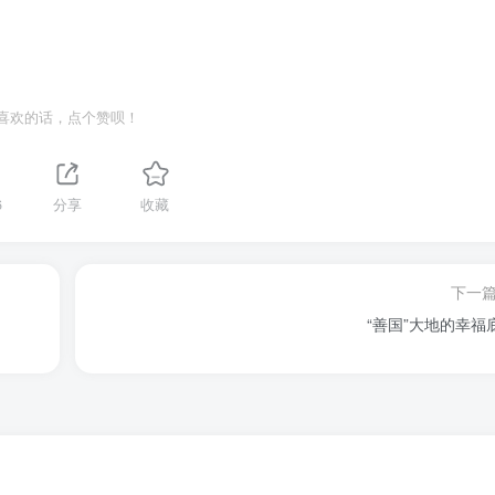
喜欢的话，点个赞呗！
6
分享
收藏
下一
“善国”大地的幸福