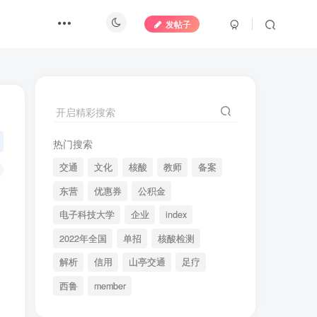
发帖子
开启精彩搜索
热门搜索
交通
文化
核酸
教师
备案
东营
优惠券
公积金
品
电子科技大学
企业
index
2022年全国
单招
核酸检测
解析
信用
山亭交通
足疗
西鲁
member