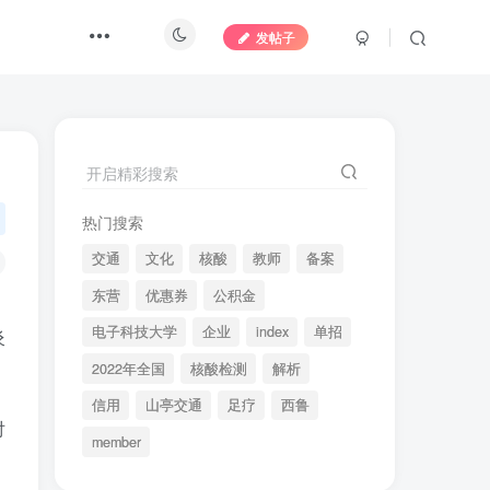
发帖子
开启精彩搜索
热门搜索
交通
文化
核酸
教师
备案
东营
优惠券
公积金
电子科技大学
企业
index
单招
炎
2022年全国
核酸检测
解析
信用
山亭交通
足疗
西鲁
对
member