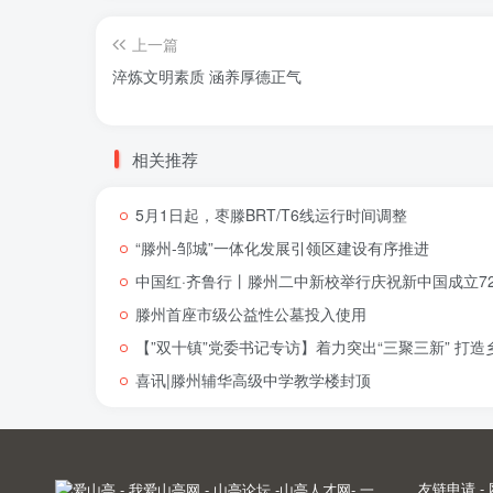
上一篇
淬炼文明素质 涵养厚德正气
相关推荐
5月1日起，枣滕BRT/T6线运行时间调整
“滕州-邹城”一体化发展引领区建设有序推进
中国红·齐鲁行丨滕州二中新校举行庆祝新中国成立72
滕州首座市级公益性公墓投入使用
【”双十镇”党委书记专访】着力突出“三聚三新” 打
喜讯|滕州辅华高级中学教学楼封顶
友链申请
-