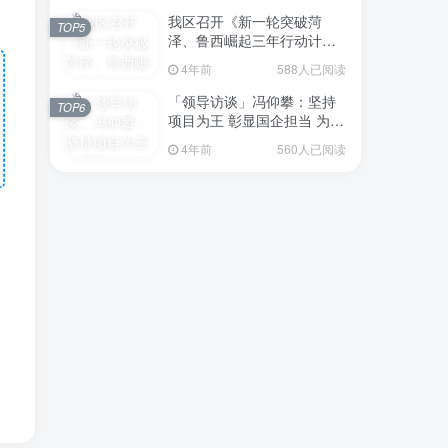
我区召开《新一轮突破菏
TOP5
泽、鲁西崛起三年行动计划
（2023—2025年）》（征求
4年前
588人已阅读
意见稿）政策分析研判会议
「领导访谈」冯仰攀：坚持
TOP6
项目为王 彰显国企担当 为全
区工业经济、招商引资和重
4年前
560人已阅读
点项目建设贡献“交发力量”