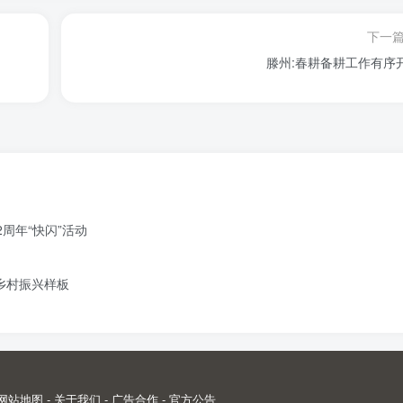
下一
滕州:春耕备耕工作有序
周年“快闪”活动
造乡村振兴样板
网站地图
-
关于我们
-
广告合作
-
官方公告