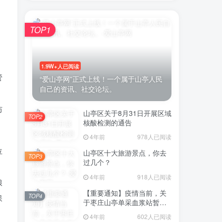
TOP1
1.9W+人已阅读
管
“爱山亭网”正式上线！一个属于山亭人民
自己的资讯、社交论坛。
防
山亭区关于8月31日开展区域
TOP2
核酸检测的通告
4年前
978人已阅读
位
山亭区十大旅游景点，你去
TOP3
过几个？
4年前
918人已阅读
粮
【重要通知】疫情当前，关
TOP4
保
于枣庄山亭单采血浆站暂停
采浆业务的通告
4年前
602人已阅读