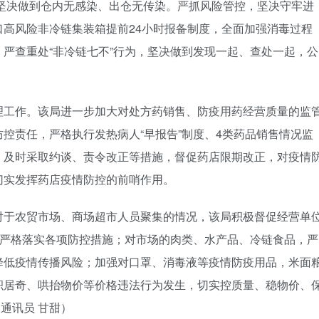
”，坚决做到仓内无感染、出仓无传染。严抓风险管控，坚决守牢进
高风险非冷链集装箱提前24小时报备制度，全面加强消毒过程
严查重处“非冷链七不”行为，坚决做到发现一起、查处一起，公
理工作。该局进一步加大对处方药销售、防疫用药经营质量的监
控责任，严格执行发热病人“早报告”制度、4类药品销售情况监
，及时采取约谈、责令改正等措施，督促药店限期改正，对疫情
切实发挥药店疫情防控的前哨作用。
对于农贸市场、商场超市人员聚集的情况，该局积极督促经营单
，严格落实各项防控措施；对市场的肉类、水产品、冷链食品，严
降低疫情传播风险；加强对口罩、消毒液等疫情防疫用品，米面
积居奇、哄抬物价等价格违法行为发生，切实控质量、稳物价、
 通讯员 甘甜）