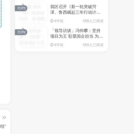
我区召开《新一轮突破菏
TOP5
泽、鲁西崛起三年行动计划
（2023—2025年）》（征求
4年前
588人已阅读
意见稿）政策分析研判会议
「领导访谈」冯仰攀：坚持
TOP6
项目为王 彰显国企担当 为全
区工业经济、招商引资和重
4年前
560人已阅读
点项目建设贡献“交发力量”
篇
结”