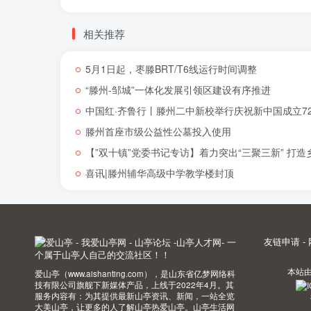
相关推荐
5月1日起，枣滕BRT/T6线运行时间调整
“滕州-邹城”一体化发展引领区建设有序推进
中国红·齐鲁行丨滕州二中新校举行庆祝新中国成立72
滕州首座市级公益性公墓投入使用
【”双十镇”党委书记专访】着力突出“三聚三新” 打
喜讯|滕州辅华高级中学教学楼封顶
友链申请
-
本站
爱山亭（www.aishanting.com），是山东省亿梦网络科
技有限公司旗舰下新媒体产品，上线于2022年4月。其
服务内容有：为其提供最新山亭资讯、新闻，一站全览
大美山亭，让更多的人了解山亭热爱山亭。山亭生活网