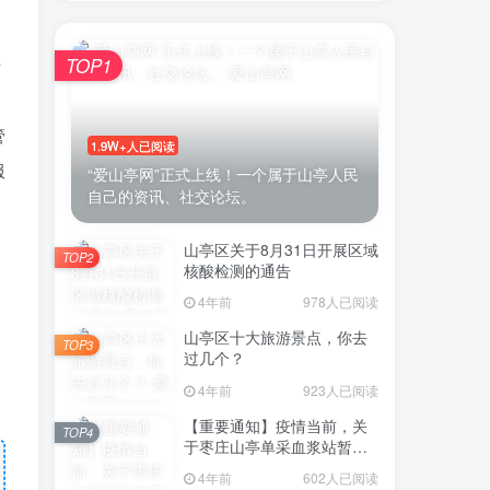
行
TOP1
管
1.9W+人已阅读
服
“爱山亭网”正式上线！一个属于山亭人民
自己的资讯、社交论坛。
山亭区关于8月31日开展区域
TOP2
核酸检测的通告
4年前
978人已阅读
山亭区十大旅游景点，你去
TOP3
过几个？
4年前
923人已阅读
【重要通知】疫情当前，关
TOP4
于枣庄山亭单采血浆站暂停
采浆业务的通告
4年前
602人已阅读